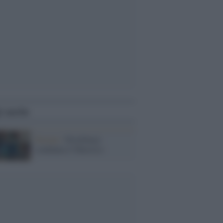
i anche
Europa /
Strasburgo
condanna il Marocco