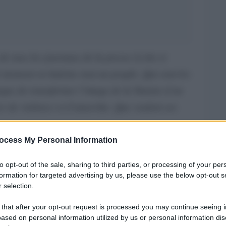
 de tous les journaux de la presse écrite et
 tiennent en haleine tout un peuple. Qui sont les
ue de transformer l’image de la Tunisie d’un
yer de violence et d’anarchie. Que veulent ses
eptes varie entre 15.000 et 20.000 environ, est
ocess My Personal Information
 la Révolution tunisienne. Suite à la décision
to opt-out of the sale, sharing to third parties, or processing of your per
vrier 2011 par le chef du gouvernement,
formation for targeted advertising by us, please use the below opt-out s
 selection.
 de salafistes qui remplissaient les prisons
 loi anti-terroriste de Ben Ali) ont pu ainsi
 that after your opt-out request is processed you may continue seeing i
ased on personal information utilized by us or personal information dis
arallèlement, des partisans tunisiens de la