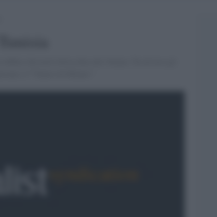
a
Tunisia
 diffusi dal nord Africa fino allo Yemen. Tra di loro gli
istan) e l''"Emiro di Milano".'