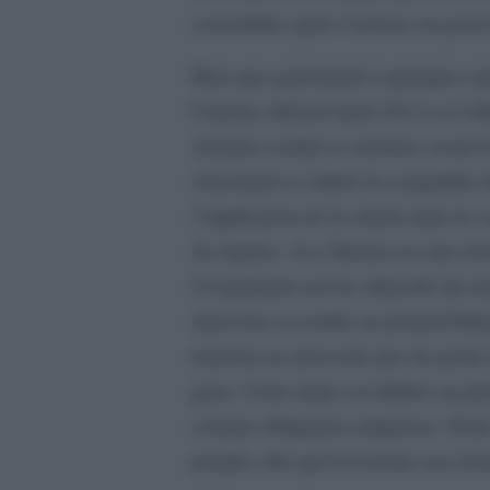
consolidée après l’arrivée au pouvoi
Bien que participant à quelques m
Cinéma Africart (juin 2011) et l’a
Acharia voulait se montrer, avant
cherchant à s’attirer la sympathie 
l’application de la charia dans la 
de répéter: «La Tunisie est une ter
S’exprimant sur les objectifs du 
interview accordée au journal Hak
tunisien ne nécessite pas de porte
gens. Cette étape est dédiée au pr
comme obligation religieuse. Notre 
peuple, afin qu’il revienne aux fo