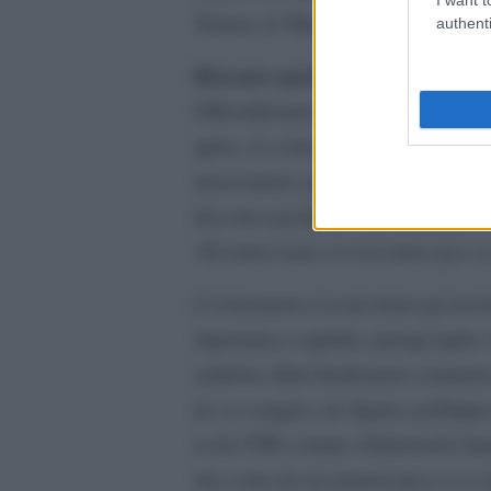
Yémen, le Maroc, la Mauritanie et 
authenti
Discours pacifique, projet violen
Officiellement, Ansar Acharia en T
après, il a tenu son premier congrè
mouvement, qui n’avait pas demandé
discours pacifique. En témoigne le
«Écoutez-nous et n’écoutez pas ce 
L’évènement n’avait réuni qu’envir
importance capitale, puisqu’après 
salafiste allait finalement commenc
de ce congrès, de figures politi
et du CPR comme Abderraouf Ayadi
une sorte de reconnaissance à ce