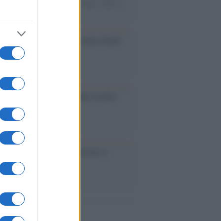
mentari e ex parlamentari europei, nulla è
 fatto contro Rabat
ia: crisi esplosiva. Tutti contro Saied
eban hanno paura delle donne istruite
ia /
La primavera sconfitta non si
nde