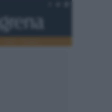
Oriente
Pace/guerra