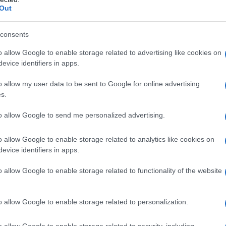
 d’Al-Qaïda, il a de plus joué un rôle capital
parla
Out
stato
d en Afghanistan et a combattu en Afghanistan
003 puis remis aux autorités tunisiennes.
consents
Tunis
o allow Google to enable storage related to advertising like cookies on
nserver son rôle d’idéologue de la mouvance,
evice identifiers in apps.
à rassembler les adeptes du salafisme djihadiste
o allow my user data to be sent to Google for online advertising
baptisé Ansar Acharia. Cette appellation est
s.
I tal
ais c’est plutôt le nouveau label d’Al-Qaïda, qui
to allow Google to send me personalized advertising.
ntemps arabe. En effet, il ne s’agit plus d’œuvrer
 crier des «franchises» avec l’aide des anciens
o allow Google to enable storage related to analytics like cookies on
evice identifiers in apps.
Tunis
 d’origine. À ces franchises, il fallait donner
arre
 permet de faire oublier les horreurs commises
o allow Google to enable storage related to functionality of the website
e de nouveaux sympathisants. Plusieurs
o allow Google to enable storage related to personalization.
 Acharia sont nés un peu partout dans les pays
t pays : la Tunisie, la Libye, l’Égypte, le
o allow Google to enable storage related to security, including