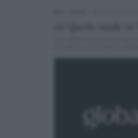
Home
>
Maghreb
>
Al Qaeda made in Tunisi
Al Qaeda made in 
Ansar Acharia, una nuova sigla di qaedisti
autori dell''assassinio di Massud (Afghan