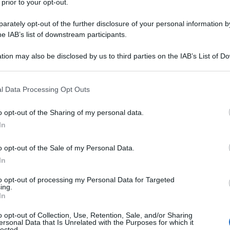
 prior to your opt-out.
Europe et des anciens combattants dans les rangs
rately opt-out of the further disclosure of your personal information by
k, en Bosnie, en Tchétchénie et en Somalie sont
he IAB’s list of downstream participants.
fitant de l’ambiance de laisser-aller sécuritaire
Ulti
tion may also be disclosed by us to third parties on the IAB’s List of 
a mouvance salafiste, avec ses deux branches,
 that may further disclose it to other third parties.
econstituer et se restructurer.
 that this website/app uses one or more Google services and may gath
l Data Processing Opt Outs
including but not limited to your visit or usage behaviour. You may click 
 to Google and its third-party tags to use your data for below specifi
o opt-out of the Sharing of my personal data.
tinguées : Al Khatib Al Idrissi et Seif Allah
ogle consent section.
In
om d’Abou Iyadh. Le premier est l’idéologue du
o opt-out of the Sale of my Personal Data.
ginaire de Sidi Bouzid, aveugle, il a été
In
 l’ancien régime pour avoir lancé une fatwa
Euro
to opt-out of processing my Personal Data for Targeted
 souverain, au nom de l’Islam, fatwa qui aurait
ing.
Il Pa
In
an afin de préparer des opérations terroristes en
risol
viola
 ce qui est devenu le mouvement Ansar Acharia.
o opt-out of Collection, Use, Retention, Sale, and/or Sharing
fosse
ersonal Data that Is Unrelated with the Purposes for which it
lected.