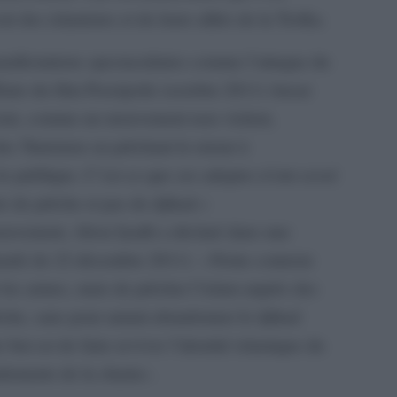
r des islamistes et de leurs alliés de la Troïka.
anifestations spectaculaires comme l’attaque du
ffaire du film Persépolis (octobre 2011) Ansar
 tout, comme un mouvement non violent,
des Tunisiens en prêchant le retour à
vie publique. C’est ce que ses adeptes n’ont cessé
re de prêche et pas de djihad.»
mouvement, Abou Iyadh a déclaré dans une
aiek (le 22 décembre 2011) : «Notre contexte
r les armes, mais de prêcher l’islam auprès des
êche, sans pour autant abandonner le djihad
but est de faire revivre l’identité islamique du
ndements de la charia».