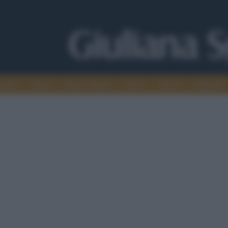
alismo
Media
Medio Oriente
Africa
Articoli
Maghreb