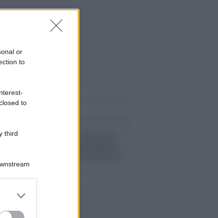
sonal or
ection to
nterest-
closed to
i anche
 third
Il commento /
Per la pace
rinuncio ai condizionatori
d’aria ma anche all'invio di
armi
Downstream
er and store
to grant or
ed purposes