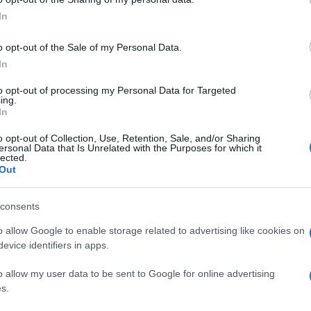
ogle consent section.
In
o opt-out of the Sale of my Personal Data.
In
rie di Sel perché penso sia importante portare in
to opt-out of processing my Personal Data for Targeted
ato a favore della pace, del disarmo e della non
ing.
In
pese sociali mentre si aumenta il bilancio militare,
o opt-out of Collection, Use, Retention, Sale, and/or Sharing
ersonal Data that Is Unrelated with the Purposes for which it
lected.
Out
nare ad essere al centro dei nostri dibattiti.
eo ci riguarda da vicino: un successo delle
consents
ne dei diritti delle donne, sarà un contributo alla
o allow Google to enable storage related to advertising like cookies on
nfitta sarà una vittoria del fondamentalismo.
evice identifiers in apps.
o allow my user data to be sent to Google for online advertising
s.