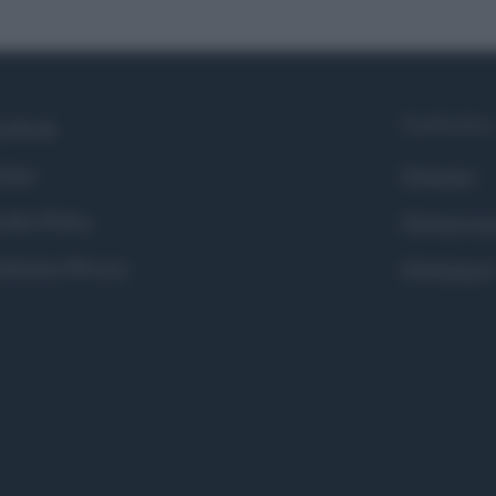
Syndication
cebook
itter
Globalist
okie Policy
Globalscie
eferenze Privacy
Globalsport