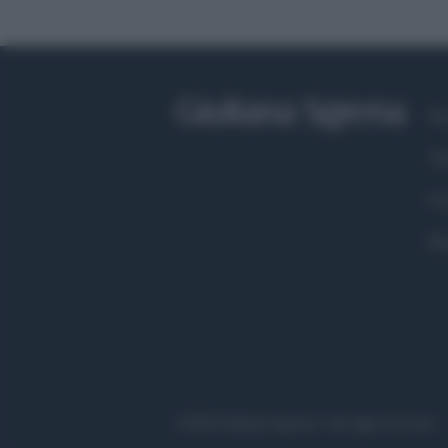
Fa
Tw
Co
Pr
©2020 Giuliana Sgrena • All right reserved.