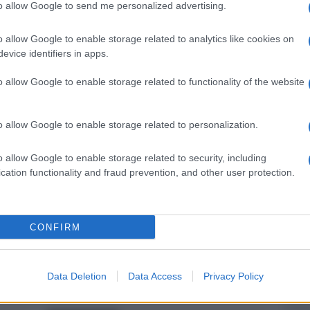
to allow Google to send me personalized advertising.
pp
o allow Google to enable storage related to analytics like cookies on
evice identifiers in apps.
o allow Google to enable storage related to functionality of the website
Ulti
o allow Google to enable storage related to personalization.
o allow Google to enable storage related to security, including
cation functionality and fraud prevention, and other user protection.
CONFIRM
Euro
grafo
Il mio impegno per L''altra
Il Pa
Data Deletion
Data Access
Privacy Policy
Europa con Tsipras'
risol
viola