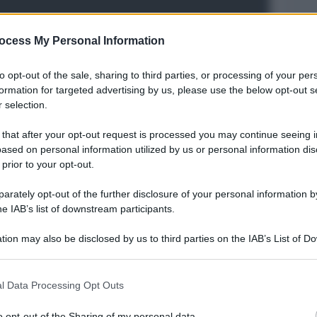
ocess My Personal Information
to opt-out of the sale, sharing to third parties, or processing of your per
formation for targeted advertising by us, please use the below opt-out s
 selection.
 that after your opt-out request is processed you may continue seeing i
ased on personal information utilized by us or personal information dis
Legg
 prior to your opt-out.
rately opt-out of the further disclosure of your personal information by
he IAB’s list of downstream participants.
tion may also be disclosed by us to third parties on the IAB’s List of 
 that may further disclose it to other third parties.
 that this website/app uses one or more Google services and may gath
l Data Processing Opt Outs
including but not limited to your visit or usage behaviour. You may click 
 to Google and its third-party tags to use your data for below specifi
o opt-out of the Sharing of my personal data.