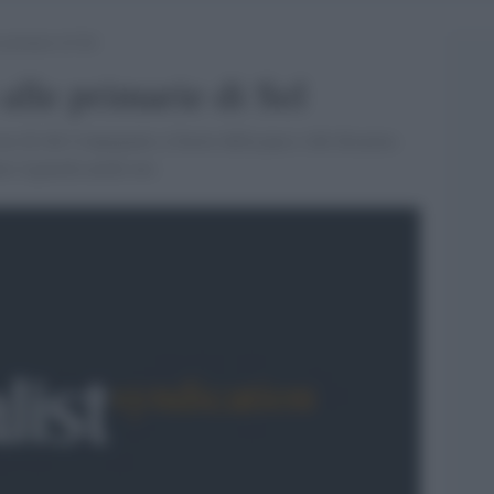
 primarie di Sel
alle primarie di Sel
oce di chi è impegnato a favore della pace e del disarmo.
eo riguarda anche noi.