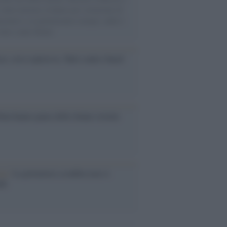
 citato insieme al Qatar per corruzione di
mentari e ex parlamentari europei, nulla è
 fatto contro Rabat
ia: crisi esplosiva. Tutti contro Saied
eban hanno paura delle donne istruite
ia /
La primavera sconfitta non si
nde