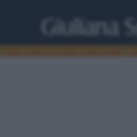
alismo
Media
Medio Oriente
Africa
Articoli
Maghreb