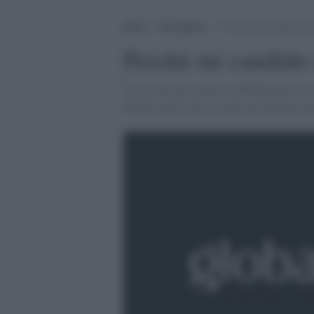
Home
>
Pace/guerra
>
Perché mi candido alle
Perché mi candido 
Una scelta per portare in Parlamento la v
Perché quello che succede nel Mediterran