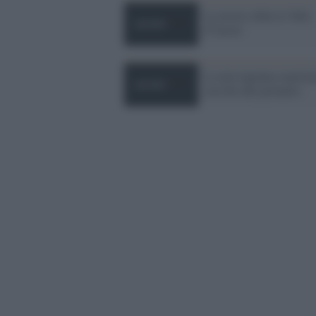
La nostra sfida in Valle
d''Aosta'
La mia ingenua esperie
con Sel alle primarie