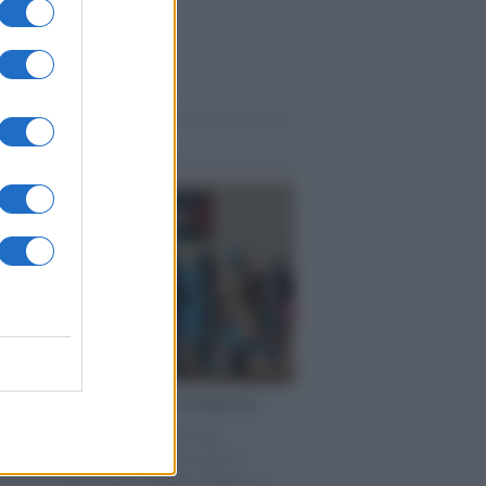
me notizie
pa /
Strasburgo condanna il Marocco
rlamento europeo ha approvato una
uzione che condanna il Marocco per la
zione dei diritti umani. Benché il Marocco