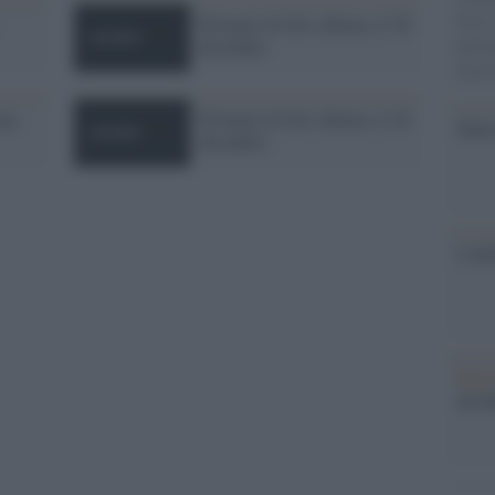
fosse
Primarie di Sel a Roma, il 30
dicembre
parla
stato
nza
Primarie di Sel a Roma, il 30
Tunis
dicembre
I tal
Tunis
arre