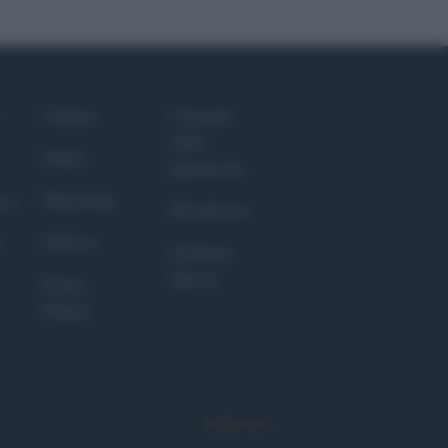
Culture
Giornale
dello
Salute
Spettacolo
Megachip
nce
Wondernet
GiULia
Giuliana
Sgrena
Prima
Pagina
Syndication