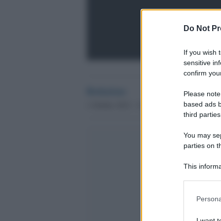
Do Not Pr
If you wish 
sensitive in
confirm your
Redazione
Please note
1 Ottobre 2012 - 12.36
based ads b
third parties
You may sepa
parties on t
This informa
Participants
Please note
Persona
information 
deny consent
I want t