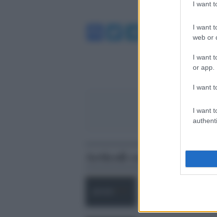
I want 
Facebook
Twitter
Telegram
WhatsA
I want t
web or d
I want t
or app.
I want t
I want t
authenti
Articoli correlati
Mario Dondero, un foto
partigiano