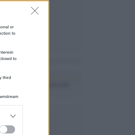
sonal or
ection to
nterest-
closed to
i anche
 third
Controrivoluzione araba
Downstream
er and store
to grant or
ed purposes