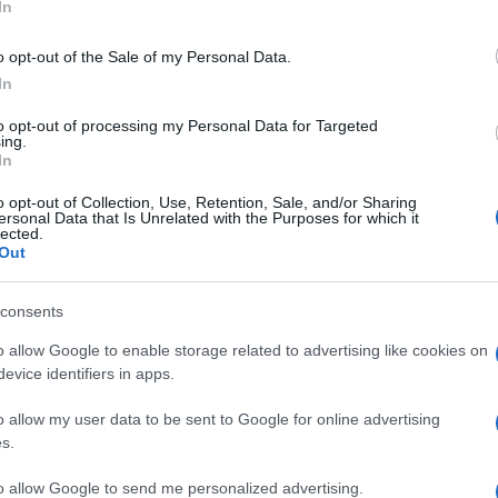
In
o opt-out of the Sale of my Personal Data.
In
to opt-out of processing my Personal Data for Targeted
ing.
In
tate avvelenate in una scuola superiore di
o opt-out of Collection, Use, Retention, Sale, and/or Sharing
ersonal Data that Is Unrelated with the Purposes for which it
 nel nord dell’Afghanistan. La maggior parte
lected.
Out
e dopo aver denunciato sintomi di
a detto di essersi sentita male dopo aver
consents
uola. I fondamentalisti usano ogni mezzo per
o allow Google to enable storage related to advertising like cookies on
emminile. Il liceo preso di mira è frequentato da
evice identifiers in apps.
ondo attacco del genere registrato nella stessa
o allow my user data to be sent to Google for online advertising
s.
o avvelenamento dall’inizio dell’anno scolastico
to allow Google to send me personalized advertising.