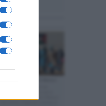
me notizie
pa /
Strasburgo condanna il Marocco
rlamento europeo ha approvato una
uzione che condanna il Marocco per la
zione dei diritti umani. Benché il Marocco
 citato insieme al Qatar per corruzione di