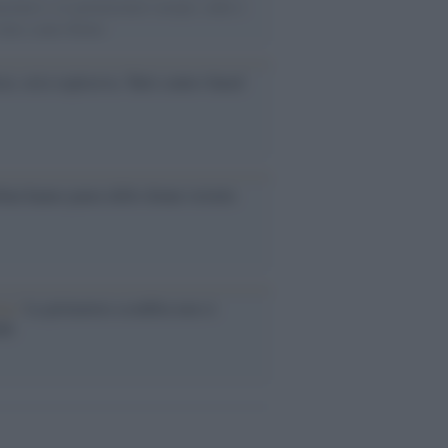
mentari e ex parlamentari europei, nulla è
 fatto contro Rabat
ia: crisi esplosiva. Tutti contro Saied
eban hanno paura delle donne istruite
ia /
La primavera sconfitta non si
nde