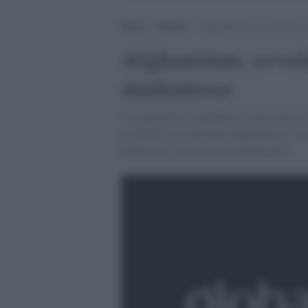
Home
>
Oriente
>
Afghanistan, avvelenate un 
Afghanistan, avvel
studentesse
Un centinaio di studentesse sono state av
di Takhar, nel nord dell’Afghanistan. La 
denunciato sintomi di avvelenamento.