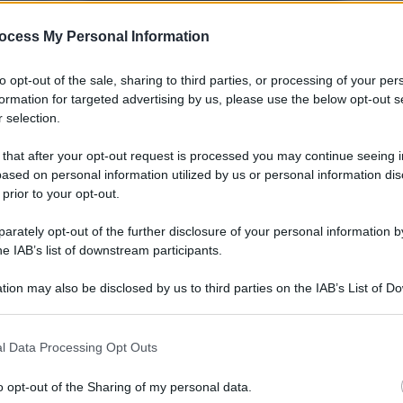
ocess My Personal Information
to opt-out of the sale, sharing to third parties, or processing of your per
formation for targeted advertising by us, please use the below opt-out s
 selection.
 that after your opt-out request is processed you may continue seeing i
ased on personal information utilized by us or personal information dis
 prior to your opt-out.
Legg
rately opt-out of the further disclosure of your personal information by
he IAB’s list of downstream participants.
tion may also be disclosed by us to third parties on the IAB’s List of 
 that may further disclose it to other third parties.
 that this website/app uses one or more Google services and may gath
l Data Processing Opt Outs
including but not limited to your visit or usage behaviour. You may click 
 to Google and its third-party tags to use your data for below specifi
o opt-out of the Sharing of my personal data.
ogle consent section.