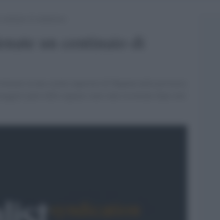
centinaio di studentesse
enate un centinaio di
velenate in una scuola superiore di Tuqulan nella provincia
maggior parte delle ragazze sono state ricoverate dopo aver