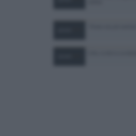
taleban
"Donne mai più mutilat
Libia, la deriva occident