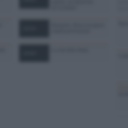
taleban, ma favorevole
parla
all''occidente"'
stato
Tunis
e"
Maometto. Basta con queste
stupide provocazioni
ale
La città delle donne
I tal
Tunis
arre