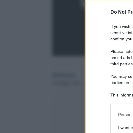
Do Not Pr
If you wish 
sensitive in
confirm your
Please note
based ads b
third parties
Redazione
You may sepa
23 Maggio 2012 - 19.09
parties on t
This informa
Participants
Please note
Persona
information 
deny consent
I want t
in below Go