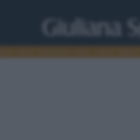
alismo
Media
Medio Oriente
Africa
Articoli
Maghreb