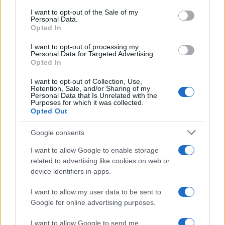
services and may gather and store information including but
I want to opt-out of the Sale of my
Personal Data.
not limited to your visit or usage behaviour. You may click to
Opted In
grant or deny consent to Google and its third-party tags to
use your data for below specified purposes in below Google
I want to opt-out of processing my
Tunisia /
La primavera sconfitta non si arrende
consent section.
Personal Data for Targeted Advertising.
Opted In
I want to opt-out of Collection, Use,
Retention, Sale, and/or Sharing of my
Personal Data that Is Unrelated with the
Purposes for which it was collected.
Opted Out
Google consents
I want to allow Google to enable storage
related to advertising like cookies on web or
device identifiers in apps.
I want to allow my user data to be sent to
Syndication
Culture
Google for online advertising purposes.
Salute
Globalist
I want to allow Google to send me