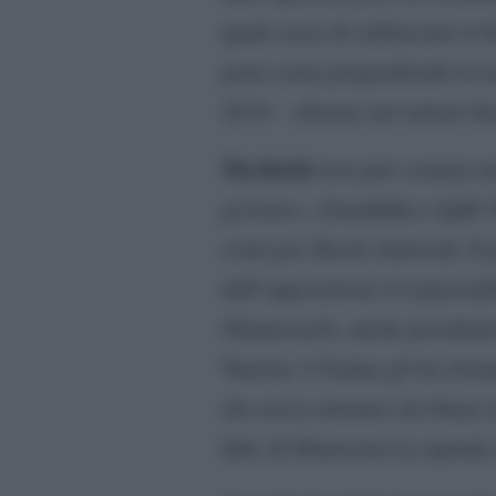
quale cerca di riallacciare il
pone come pregiudiziale la re
2018 – riforme nel settore fin
Mechichi
non può contare ne
governo», Ennahdha e Qalb Tu
conti per illeciti elettorali. 
dall’opposizione il responsab
Ghannouchi, anche presidente
Tunisia: il Sudan gli ha ritir
che aveva ottenuto da Omar a
fatto di Khartoum la capitale