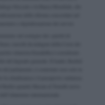
 dialogo bloccato e la Banca Mondiale, che
alizzazione delle riforme concordate nel
anziario e digitalizzazione dei servizi.
mmeno sul sostegno dei «partiti di
nes, travolti da indagini della Corte dei
Il partito islamista Ennahdha è considerato
ile del degrado generale. Il leader, Rachid
 del parlamento, è contestato non solo in
ato la cittadinanza e il passaporto sudanese,
l Bashir quando Hassan al Tourabi aveva
 dell’islamismo internazionale.