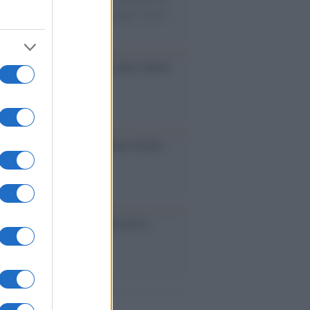
mentari e ex parlamentari europei, nulla è
 fatto contro Rabat
ia: crisi esplosiva. Tutti contro Saied
eban hanno paura delle donne istruite
ia /
La primavera sconfitta non si
nde