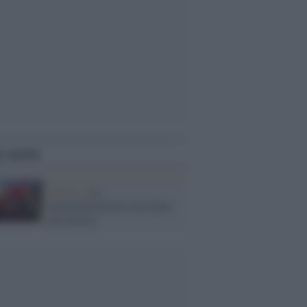
i anche
Tunisia /
Le
autoimmolazioni non fanno
più notizia