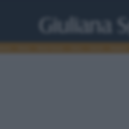
alismo
Media
Medio Oriente
Africa
Articoli
Maghreb