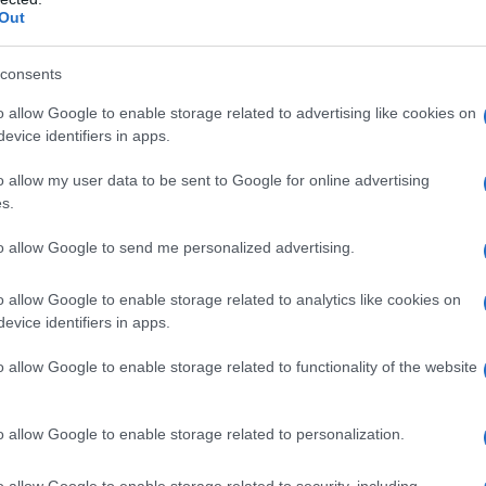
iguo tra parlamentarismo e
Out
parla
stato
 eletto si trova nell’incapacità di
consents
e il capo del governo (non eletto)
Tunis
o allow Google to enable storage related to advertising like cookies on
i poteri.
evice identifiers in apps.
o allow my user data to be sent to Google for online advertising
indacali in settori importanti come quello
s.
one di gas e petrolio, hanno reso la Tunisia
I tal
to allow Google to send me personalized advertising.
. La dicotomia che ancora esiste tra la
sud del paese, è alla base di proteste.
o allow Google to enable storage related to analytics like cookies on
evice identifiers in apps.
 è quadruplicata (18% in media, 30% in
Tunis
o allow Google to enable storage related to functionality of the website
arre
co è esploso (5 miliardi di euro), i servizi
n funzionano, la precarietà e la
o allow Google to enable storage related to personalization.
rie classi sociali.
o allow Google to enable storage related to security, including