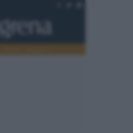
Oriente
Pace/guerra