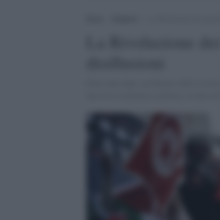
Home
>
Maghreb
>
La Rivoluzione dei gelsom
La Rivoluzione dei
disillusioni
Dieci anni dopo, un bilancio della rivolta 
una crisi economica e politica, rischia di f