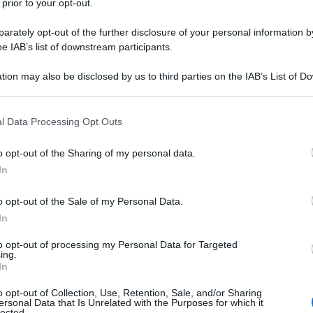
 prior to your opt-out.
e di organizzazione politica non bastano.
amo costruito una partitocrazia, sostiene
rately opt-out of the further disclosure of your personal information by
he IAB’s list of downstream participants.
e scienze, certo «l’alternanza di potere in
Ulti
tion may also be disclosed by us to third parties on the IAB’s List of 
 la differenza, ma non è sufficiente…».
 that may further disclose it to other third parties.
a a debellare corruzione, nepotismo,
 that this website/app uses one or more Google services and may gath
l Data Processing Opt Outs
including but not limited to your visit or usage behaviour. You may click 
suscitate in dieci anni sembrano
 to Google and its third-party tags to use your data for below specifi
o opt-out of the Sharing of my personal data.
la disillusione.
ogle consent section.
In
lo dovuto soprattutto alla situazione
o opt-out of the Sale of my Personal Data.
 Certo, tra le ragioni che hanno provocato
In
re trainante dell’economia tunisina, vi sono
Euro
to opt-out of processing my Personal Data for Targeted
ing.
Il Pa
In
ma anche responsabilità politiche.
risol
 strana divisione dei poteri, con
o opt-out of Collection, Use, Retention, Sale, and/or Sharing
viola
ersonal Data that Is Unrelated with the Purposes for which it
fosse
lected.