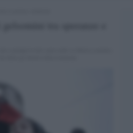
ini tra speranze e disillusioni
 gelsomini tra speranze e
che si propagò in tutti i paesi arabi. La Tunisia, in preda a
ar fallire gli obiettivi della rivoluzione