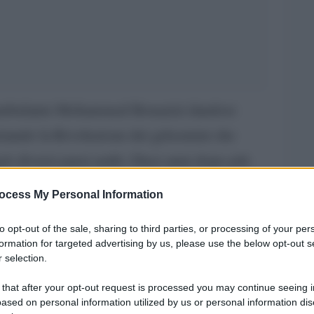
’ambulante Mohammed Bouazizi dandosi
iziando la Rivoluzione dei gelsomini che
ò diversi paesi arabi. Dieci anni dopo più
rie delle rivolte arabe, dalla Libia alla
ocess My Personal Information
mpre stata la Tunisia che sembrava aver
to opt-out of the sale, sharing to third parties, or processing of your per
ocratizzazione che, pur irto di ostacoli,
formation for targeted advertising by us, please use the below opt-out s
le passare dalla sudditanza imposta da una
 selection.
atica. E una rivoluzione ha tempi lunghi.
 that after your opt-out request is processed you may continue seeing i
ased on personal information utilized by us or personal information dis