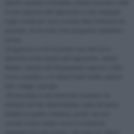
qualche esponente di Ennahda a fornire al premier l”alibi
di avere qualcuno dell”opposizione in una compagine
troppo vecchia per essere accettata dalla rivoluzione dei
gelsomini, che ha avuto come protagonisti soprattutto i
giovani.
Ad aggravare la crisi di governo sono state ieri le
dimissioni di due ministri dell”opposizione, Ahmed
Ibrahim, ministro dell”Insegnamento superiore e della
ricerca scientifica, e di Ahmed Nejib Chebbi, ministro
dello sviluppo regionale.
«Ho presentato le mie dimissioni al premier» ha
dichiarato all”Afp Ahmed Ibrahim, leader del partito
Ettajdid (ex-partito comunista), perché «mi sono
convinto di poter meglio servire la rivoluzione
rimanendo fuori dal governo». Dal canto suo Ahmed