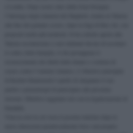
a Londra. Dopo essere stato dalla Gran bretagna
l”ideologo degli islamisti del Maghreb, rientra in Tunisia
alla fine del gennaio scorso, dopo la fuga di Ben Ali, con
propositi molto più moderati. Evita critiche aperte alla
Tunisia secolarizzata (i suoi militanti dicono di accettare
il codice della famiglia, il che presuppone il
riconoscimento dei diritti delle donne) e sostiene di
essere contro l”emirato islamico. L”obiettivo principale
di Rachid Ghannouchi è quello di sdoganare il suo
partito e permettergli di partecipare alle prossime
elezioni. Obiettivo raggiunto ieri con la legalizzazione di
Ennahda.
Vista la crisi in cui versa il governo tunisino dopo le
nuove dimissioni paradossalmente forse sarà proprio