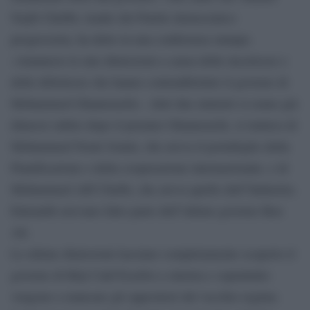
Nejib Chebbi, leader del Partito democratico
progressista, ha detto in una conferenza stampa:
«Annuncio le mie dimissioni a causa delle incertezze e
delle debolezze che hanno contraddistinto il governo di
Mohammed Ghannouchi». Altri due ministri si erano già
dimessi subito dopo il premier Ghannouchi, si trattava di
Mohammed Nouri Jouini, che aveva il portafoglio della
Pianificazione e della cooperazione internazionale, e di
Mohammed Afif Chelbi, che aveva quello dell”Industria.
Entrambi avevano fatto parte dell”ultimo governo Ben
Ali.
Le ultime dimissioni lasciano completamente scoperto il
governo di Béji Caïd Essebsi a sinistra e soprattutto
vengono a mancare gli oppositori del vecchio regime.