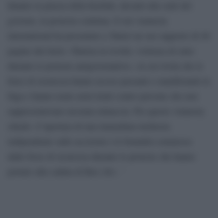
Intanto in piazza della Kasbah, davanti alla sede del
governo, la protesta continua. E ieri Amnesty
international ha presentato a Tunisi un suo rapporto di 46
pagine dal titolo «Tunisia in rivolta: violenza di stato
durante le proteste antigovernative», in cui rivela che le
forze di sicurezza hanno ucciso passanti e manifestanti in
fuga e hanno usato armi letali contro persone che non
rappresentavano nessuna minaccia. Per questo Amnesty
chiede «l”apertura di una immediata inchiesta
indipendente sulle uccisioni e le brutalità commesse
dalle forze di sicurezza durante le proteste che hanno
portato alla caduta di Ben Ali». ‘