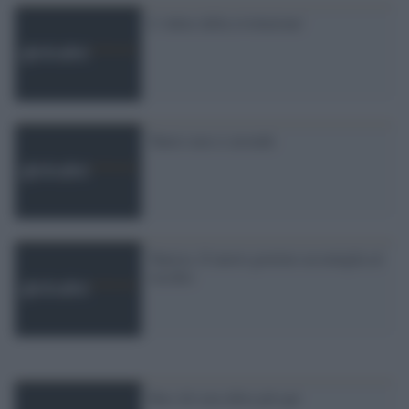
L''odore della rivoluzione'
Tunisi non si arrende
Tunisia. Il nuovo governo assomiglia al
vecchio
Ben Ali non abita più qui