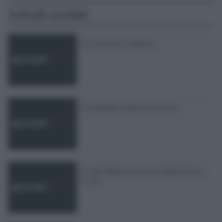
Articoli correlati
La "terza via" tunisina
L''incognita islamsita sul voto'
Le due Tunisie al voto tra Bella Ciao e
il velo