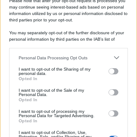
Please note that after your opt-out request is processed you
Il Parlamento europeo ha approvato una risoluzione che condanna
may continue seeing interest-based ads based on personal
information utilized by us or personal information disclosed to
il Marocco per la violazione dei diritti umani. Benché il Marocco
third parties prior to your opt-out.
fosse citato insieme al Qatar per corruzione di parlamentari e ex
parlamentari europei, nulla è stato fatto contro Rabat
You may separately opt-out of the further disclosure of your
personal information by third parties on the IAB’s list of
Tunisia: crisi esplosiva. Tutti contro Saied
downstream participants.
Personal Data Processing Opt Outs
This information may also be disclosed by us to third parties
on the IAB’s List of Downstream Participants that may further
I want to opt-out of the Sharing of my
disclose it to other third parties.
personal data.
I taleban hanno paura delle donne istruite
Opted In
Please note that this website/app uses one or more Google
services and may gather and store information including but
I want to opt-out of the Sale of my
Personal Data.
not limited to your visit or usage behaviour. You may click to
Opted In
grant or deny consent to Google and its third-party tags to
use your data for below specified purposes in below Google
I want to opt-out of processing my
Tunisia /
La primavera sconfitta non si arrende
consent section.
Personal Data for Targeted Advertising.
Opted In
I want to opt-out of Collection, Use,
Retention, Sale, and/or Sharing of my