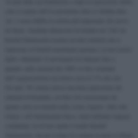
30 anni dalla sua fondazione e dopo la repressione subita
sotto il regime dell”ex-presidente Zine el Abidine Ben
Ali, è senza dubbio la notizia più importante che arriva
da Tunisi. Ennahda (Rinascita) fu fondato nel 1981 da
Rachid Ghannouchi assieme ad altri islamisti che si
ispiravano ai Fratelli musulmani egiziani e ai loro teorici
Qutb e Maududi. Il movimento fu tollerato fino a
quando, nelle elezioni del 1989, le liste sostenute
dall”organizzazione raccolsero circa il 17% dei voti.
Gli anni ”90 vedono invece una forte repressione dei
militanti di Ennahda, con Ben Ali ossessionato da
quanto stava avvenendo nella vicina Algeria. Oltre alle
torture e all”eliminazione fisica, molti militanti vengono
condannati, tra di loro anche il leader Rachid
Ghannouchi, che per evitare di scontare la pena si rifugia