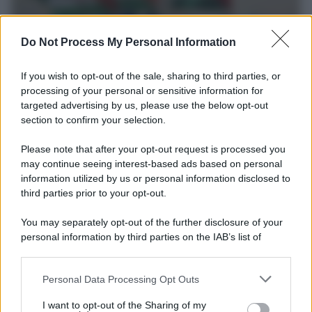
Do Not Process My Personal Information
If you wish to opt-out of the sale, sharing to third parties, or
processing of your personal or sensitive information for
targeted advertising by us, please use the below opt-out
section to confirm your selection.
Europa /
Strasburgo condanna il Marocco
Please note that after your opt-out request is processed you
Il Parlamento europeo ha approvato una risoluzione che condanna
may continue seeing interest-based ads based on personal
information utilized by us or personal information disclosed to
il Marocco per la violazione dei diritti umani. Benché il Marocco
third parties prior to your opt-out.
fosse citato insieme al Qatar per corruzione di parlamentari e ex
parlamentari europei, nulla è stato fatto contro Rabat
You may separately opt-out of the further disclosure of your
personal information by third parties on the IAB’s list of
Tunisia: crisi esplosiva. Tutti contro Saied
downstream participants.
Personal Data Processing Opt Outs
This information may also be disclosed by us to third parties
on the IAB’s List of Downstream Participants that may further
I want to opt-out of the Sharing of my
disclose it to other third parties.