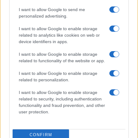
Salute
Globalist
I want to allow Google to send me
personalized advertising.
Megachip
Globalscience
I want to allow Google to enable storage
GiULia
Globalsport
related to analytics like cookies on web or
device identifiers in apps.
Prima Pagina
I want to allow Google to enable storage
related to functionality of the website or app.
Giornale dello
Facebook
I want to allow Google to enable storage
Spettacolo
related to personalization.
Twitter
Wondernet
I want to allow Google to enable storage
Cookie Policy
related to security, including authentication
Giuliana Sgrena
functionality and fraud prevention, and other
Preferenze Privacy
user protection.
CONFIRM