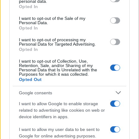
personal data.
I taleban hanno paura delle donne istruite
Opted In
Please note that this website/app uses one or more Google
services and may gather and store information including but
I want to opt-out of the Sale of my
Personal Data.
not limited to your visit or usage behaviour. You may click to
Opted In
grant or deny consent to Google and its third-party tags to
use your data for below specified purposes in below Google
I want to opt-out of processing my
Tunisia /
La primavera sconfitta non si arrende
consent section.
Personal Data for Targeted Advertising.
Opted In
I want to opt-out of Collection, Use,
Retention, Sale, and/or Sharing of my
Personal Data that Is Unrelated with the
Purposes for which it was collected.
Opted Out
Google consents
I want to allow Google to enable storage
related to advertising like cookies on web or
device identifiers in apps.
I want to allow my user data to be sent to
Syndication
Culture
Google for online advertising purposes.