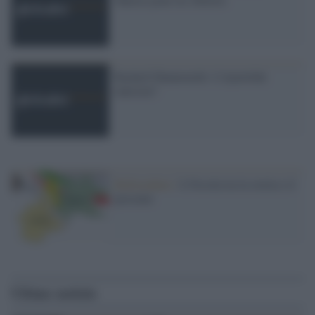
Rached Ghannouchi: L’Ayatollah
tunisien?
Referendum /
L'Ossola tra la storia e il
presente
Ultime notizie