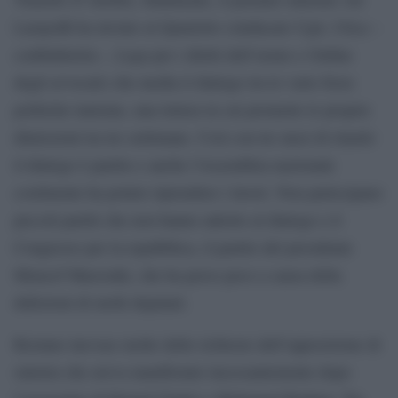
Larayedh ha inviato al Quartetto (sindacato Ugtt, Utica –
confindustria -, Lega per i diritti dell’uomo e Ordine
degli avvocati) che media il dialogo tra le varie forze
politiche tunisine, una lettera in cui promette le proprie
dimissioni tra tre settimane. Così con tre mesi di ritardo
il dialogo è partito e anche l’Assemblea nazionale
costituente ha potuto riprendere i lavori. Non partecipano
piccoli partiti che non hanno aderito al dialogo e il
Congresso per la repubblica, il partito del presidente
Moncef Marzouki, che ha perso peso a causa della
defezioni di molti deputati.
Restano inevase molte delle richieste dell’opposizione di
sinistra che aveva manifestato incessantemente dopo