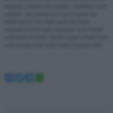
impegnati a costruire delle strutture – soprattutto scuole
coraniche – per reislamizzare il paese a partire dai
bambini piccoli. Una strada seguita dai Fratelli
musulmani in diversi paesi musulmani, sicuri di poter
condizionare la società e di poter contare su fedeli pronti
a tutto in nome di dio, anche al jihad, la guerra santa.
Facebook
Twitter
Telegram
WhatsApp