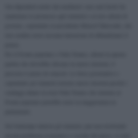
Ora dipenderà molto dai mediatori: non sarà facile far
mantenere le promesse agli islamisti e ai loro alleati di
governo, soprattutto al presidente Moncef Marzouki, che
non sembra avere nessuna intenzione di abbandonare il
potere.
Per il Fronte popolare e Nida Tounes, alleati in questa
partita che dovrebbe sfociare in nuove elezioni, il
percorso è pieno di ostacoli. Le forze governative e
soprattutto gli islamisti temono nuove elezioni perché i
sondaggi danno in testa Nida Tounes che insieme al
Fronte popolare potrebbe avere la maggioranza in
parlamento.
Nel frattempo tuttavia gli islamisti, pur non risolvendo
nessun problema economico e sociale del paese, si sono