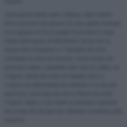
islamisti.
Anche perché mentre parte il dialogo, dopo l’ultimo
blocco provocato dal massacro di sette guardie nazionali
in un agguato teso da un gruppo di terroristi di Ansar
Charia nella regione di Sidi Bouzid, che ha visto la
nascita della rivoluzione il 17 dicembre del 2010,
continuano le azioni dei terroristi. Azioni armate che
provocano vittime, soprattutto nelle zone di confine con
l’Algeria. Quella del monte di Chaambi (dove si
svolgono gli addestramenti dei miliziani) è la zona più
pericolosa e preoccupa non solo la Tunisia ma anche
l’Algeria. Infatti si sono riuniti recentemente esponenti
del governo dei due paesi per affrontare il problema della
sicurezza.