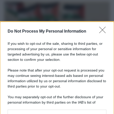
Do Not Process My Personal Information
If you wish to opt-out of the sale, sharing to third parties, or
processing of your personal or sensitive information for
targeted advertising by us, please use the below opt-out
section to confirm your selection.
Europa /
Strasburgo condanna il Marocco
Please note that after your opt-out request is processed you
Il Parlamento europeo ha approvato una risoluzione che condanna
may continue seeing interest-based ads based on personal
information utilized by us or personal information disclosed to
il Marocco per la violazione dei diritti umani. Benché il Marocco
third parties prior to your opt-out.
fosse citato insieme al Qatar per corruzione di parlamentari e ex
parlamentari europei, nulla è stato fatto contro Rabat
You may separately opt-out of the further disclosure of your
personal information by third parties on the IAB’s list of
Tunisia: crisi esplosiva. Tutti contro Saied
downstream participants.