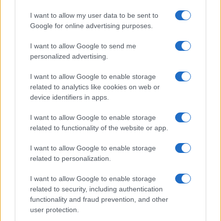
I want to allow my user data to be sent to
Syndication
Culture
Google for online advertising purposes.
Salute
Globalist
I want to allow Google to send me
personalized advertising.
Megachip
Globalscience
I want to allow Google to enable storage
GiULia
Globalsport
related to analytics like cookies on web or
device identifiers in apps.
Prima Pagina
I want to allow Google to enable storage
related to functionality of the website or app.
Giornale dello
Facebook
I want to allow Google to enable storage
Spettacolo
related to personalization.
Twitter
Wondernet
I want to allow Google to enable storage
Cookie Policy
related to security, including authentication
Giuliana Sgrena
functionality and fraud prevention, and other
Preferenze Privacy
user protection.