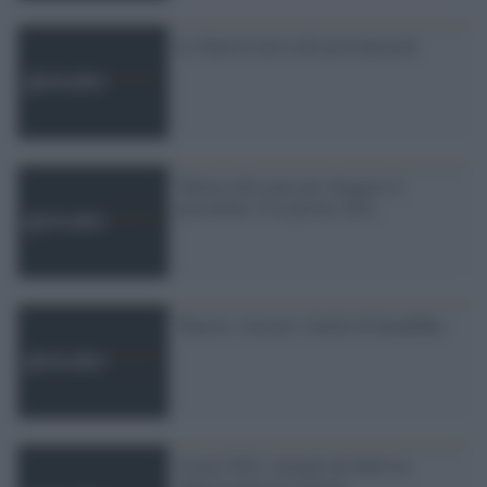
La Tunisia laica alle presidenziali
Tunisia alle urne per eleggere il
presidente. È la prima volta
Tunisia, vincono i falchi di Ennahdha
9 avril 2012: Journée de deuil en
Tunisie pour les libertés