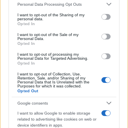
Personal Data Processing Opt Outs
This information may also be disclosed by us to third parties
on the IAB’s List of Downstream Participants that may further
I want to opt-out of the Sharing of my
disclose it to other third parties.
personal data.
I taleban hanno paura delle donne istruite
Opted In
Please note that this website/app uses one or more Google
services and may gather and store information including but
I want to opt-out of the Sale of my
Personal Data.
not limited to your visit or usage behaviour. You may click to
Opted In
grant or deny consent to Google and its third-party tags to
use your data for below specified purposes in below Google
I want to opt-out of processing my
Tunisia /
La primavera sconfitta non si arrende
consent section.
Personal Data for Targeted Advertising.
Opted In
I want to opt-out of Collection, Use,
Retention, Sale, and/or Sharing of my
Personal Data that Is Unrelated with the
Purposes for which it was collected.
Opted Out
Google consents
I want to allow Google to enable storage
related to advertising like cookies on web or
device identifiers in apps.