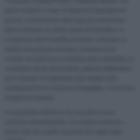
l’assassinio di Belaid Chokri e Mohamed Brahmi. Tra
queste richieste vi erano: le dimissioni immediate del
governo, la dissoluzione della Lega per la protezione
della rivoluzione (la milizia armata di Ennahdha), lo
scioglimento dell’Assemblea nazionale costituente, la
nomina di un governo di tecnici, la nomina di un
comitato di esperti per la redazione della costituzione, la
costituzione di una nuova Istanza suprema indipendente
per le elezioni, la sospensione delle nomine nelle
amministrazioni di sostenitori di Ennahdha e la revisione
di quelli già nominati.
Un programma ambizioso che non poteva essere
realizzato immediatamente, ma in questo momento i
timori sono che la palla sia passata nel campo degli