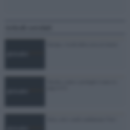
Articoli correlati
Europa, i rischi della corsa al riarmo
Turchia, contro i profughi il muro lo
paga la Ue
Siria, solo i curdi combattono l''Isis'