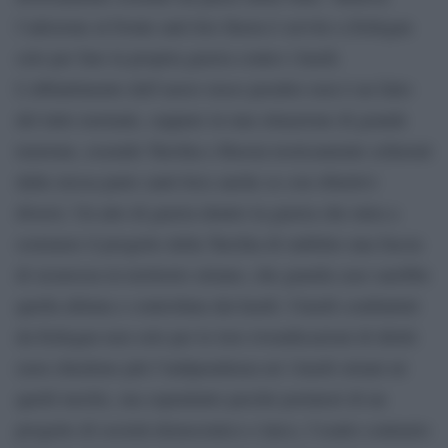
l’adesione al fronte anti-Isis finora è servito a Erdogan
solo per fare la propria guerra contro i kurdi.
L’abbattimento dell’aereo russo peraltro non è un fatto
del tutto normale, seppure in una situazione di grande
tensione, essendo Turchia e Russia teoricamente schierati
dalla stessa parte (anti-Isis) anche se con obiettivi
diversi. Un atto di guerra dentro la guerra che mira a
sostenere il progetto della Turchia di stabilire una fascia
di sicurezza in territorio siriano, che guarda caso sarebbe
quella abitata e controllata dai kurdi. I kurdi combattuti
da Erdogan non solo per le loro rivendicazioni di diritti
(non chiedono più l’indipendenza né i kurdi siriani né
quelli turchi), ma soprattutto perché portatori di un
progetto di società democratico e laico, l’esatto contrario