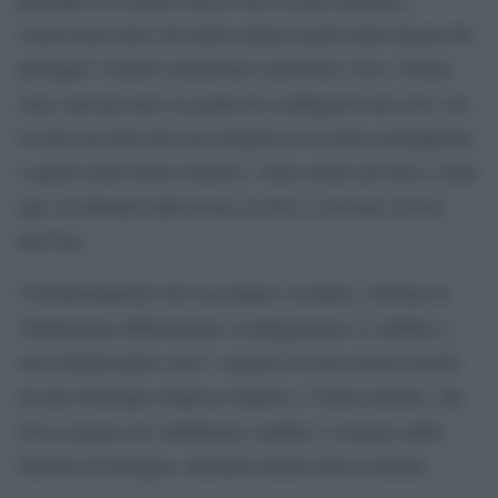
conoscenza oltre che della cultura anche della lingua dei
profughi? I kurdi combattono realmente l’Isis e finora
sono stati gli unici in grado di sconfiggerli non solo con
le armi ma forti del loro progetto di società contrapposto
a quello dello Stato islamico. Sono anche gli unici a dare
agli occidentali indicazioni su dove si trovano le basi
dell’Isis.
I bombardamenti che non hanno sconfitto i taleban in
Afghanistan difficilmente sconfiggeranno il califfato e
non elimineranno certo i seguaci di casa nostra sorretti
da una ideologia religiosa fanatica, l’islam globale, che
trova origine nel wahabismo saudita e sostegno dalla
Turchia di Erdogan, entrambi alleati dell’occidente.