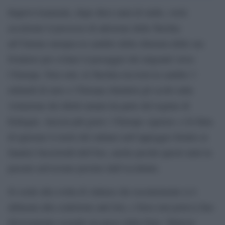
Improvvisamente, dopo dieci anni di stallo, verrà
accelerato il processo di adesione della Turchia
all’Unione europea in cambio della chiusura delle sue
frontiere per evitare il passaggio dei migranti verso
l’Europa. Non solo, la Turchia riceverà in cambio 3
miliardi di euro e l’Europa chiuderà gli occhi sulla
violazione dei diritti umani da parte del regime di
Erdogan. Ancora più grave: l’Europa «ignora» o fa finta
di ignorare il ruolo del sultano nell’appoggio fornito ai
fanatici fascistoidi dell’Isis, anche perché questi aiuti in
passato arrivavano persino dall’occidente.
Si crede alla svolta di Ankara che recentemente si è
allineata alla coalizione anti-Isis, e forse non poteva fare
diversamente essendo un paese della Nato. Tuttavia