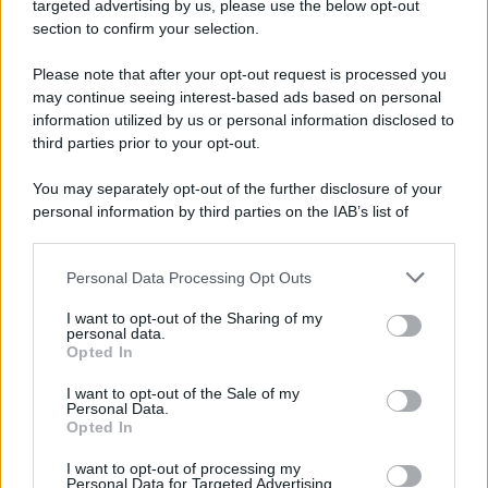
targeted advertising by us, please use the below opt-out
section to confirm your selection.
Europa /
Strasburgo condanna il Marocco
Please note that after your opt-out request is processed you
Il Parlamento europeo ha approvato una risoluzione che condanna
may continue seeing interest-based ads based on personal
information utilized by us or personal information disclosed to
il Marocco per la violazione dei diritti umani. Benché il Marocco
third parties prior to your opt-out.
fosse citato insieme al Qatar per corruzione di parlamentari e ex
parlamentari europei, nulla è stato fatto contro Rabat
You may separately opt-out of the further disclosure of your
personal information by third parties on the IAB’s list of
Tunisia: crisi esplosiva. Tutti contro Saied
downstream participants.
Personal Data Processing Opt Outs
This information may also be disclosed by us to third parties
on the IAB’s List of Downstream Participants that may further
I want to opt-out of the Sharing of my
disclose it to other third parties.
personal data.
I taleban hanno paura delle donne istruite
Opted In
Please note that this website/app uses one or more Google
services and may gather and store information including but
I want to opt-out of the Sale of my
Personal Data.
not limited to your visit or usage behaviour. You may click to
Opted In
grant or deny consent to Google and its third-party tags to
use your data for below specified purposes in below Google
I want to opt-out of processing my
Tunisia /
La primavera sconfitta non si arrende
consent section.
Personal Data for Targeted Advertising.