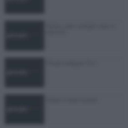
Turchia, contro i profughi il muro lo
paga la Ue
Chi può sconfiggere l''Isis '
Kobane, le donne resistenti