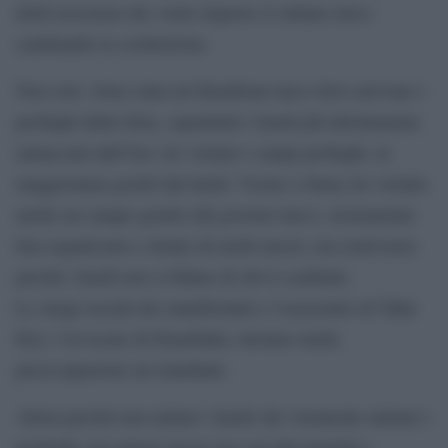
della teocrazia che vuole imporre il sultano turco
cambiando la costituzione.
Non solo. Sono stata nel Kurdistan turco dove arrivano i
profughi dalla Siria, soprattutto i kurdi più direttamente
minacciati dall’Isis, ho visitato i campi profughi, in
maggioranza gestiti dai kurdi. Vicino a Suruc ho visitato
anche un campo gestito dal governo turco, sicuramente
ben organizzato e dotato di molti mezzi, ma semivuoto
perché i kurdi non si fidano di chi li combatte.
Le stragi recenti dei manifestanti e l’assassinio di Tahir
Elci, l’avvocato di Diyarbakir, destano molte
preoccupazioni sui mandanti.
Allora perché non aiutare i kurdi che veramente aiutano i
profughi con minori mezzi ma con più umanità e