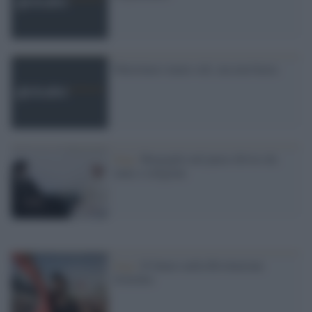
Palestinesi meno soli, ma non basta
Iraq /
Bergoglio nel paese diviso da
etnie e religioni
Iraq /
Il futuro nella Rivoluzione
d'ottobre