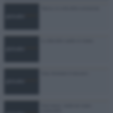
Tunisia, la svolta della costituzione
La sfida delle saudite al volante
Gaza, fermiamo il massacro.
Gaza muore. Anche noi siamo
responsabili