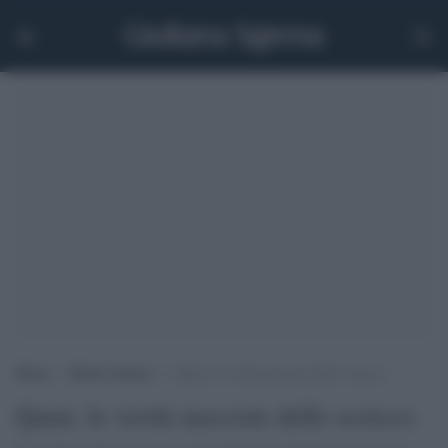
Home
>
Medio Oriente
>
Qatar, le verità nascoste dello sceicco
Qatar, le verità nascoste dello sceicco