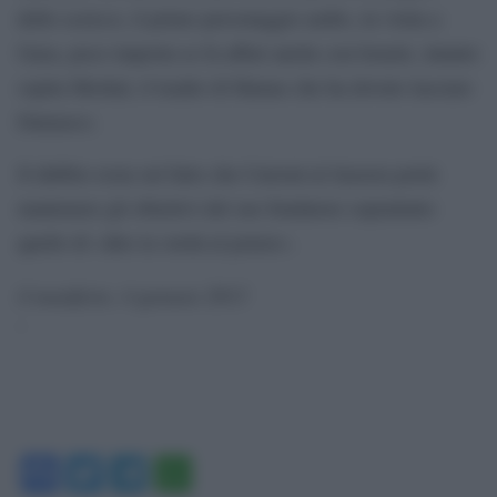
dello sceicco, il primo personaggio arabo, in visita a
Gaza, poco importa se fa affari anche con Israele, intanto
ospita Meshal, il leader di Hamas che ha dovuto lasciare
Damasco.
Il dubbio resta sul fatto che Current-al Jazeera potrà
mantenere gli obiettivi del suo fondatore soprattutto
quello di «dire la verità al potere».
il manifesto, 4 gennaio 2013
‘
Facebook
Twitter
Telegram
WhatsApp