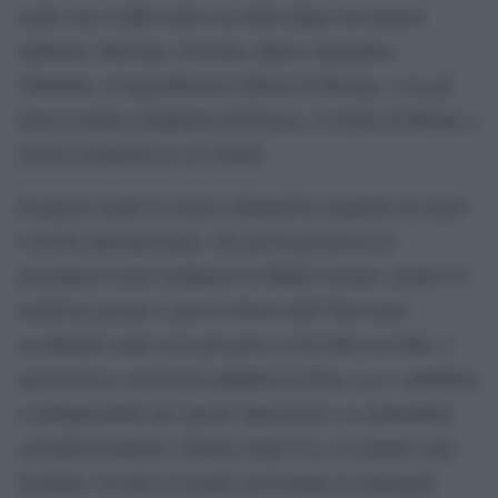
molti sono caduti nella rete della Qatar investment
authority: Barclays, Porsche, Banco Santander,
Valentino, il rigassificatore Edison di Rovigo, e tra gli
hotel in Italia il Baglioni di Firenze, il Gallia di Milano e
diverse proprietà in via Veneto.
In questo modo lo sceicco Hamad ha acquisito un ruolo
a livello internazionale, che gli ha permesso di
presentarsi come mediatore in Medio oriente, mentre in
realtà ha giocato e gioca a favore dell”intervento
occidentale nelle crisi più gravi, lo ha fatto in Libia, e
sponsorizza i mercenari jihadisti in Siria. La tv satellitare
è indispensabile per queste operazioni e se aumentano
considerevolmente i fruitori negli Usa, il compito sarà
facilitato. In tutto il mondo arriveranno le immagini