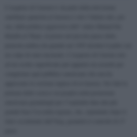
L”acquisto di Current-tv da parte della televisione
satellitare qatariota al Jazeera è solo l”ultimo atto, per
ora, della politica aggressiva dell” emiro Hamad bin
Khalifa al Thani, al potere nel piccolo paese della
penisola arabica da quando nel 1995 destituì il padre con
un colpo di stato incruento. L”acquisto di Current solo
ad un occhio superficiale può apparire un azzardo per
conquistare quel pubblico americano che non ha
apprezzato la versione inglese di al Jazeera. Nei fatti la
potenza dello sceicco sta proprio nella protezione
americana garantitagli per l”ospitalità data alla più
grande base Usa nella regione, che, soprattutto dopo il
ritiro occidentale dall”Iraq, garantirà il controllo di 27
paesi.