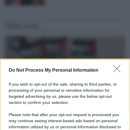
Ultime notizie
Do Not Process My Personal Information
If you wish to opt-out of the sale, sharing to third parties, or
processing of your personal or sensitive information for
targeted advertising by us, please use the below opt-out
section to confirm your selection.
Europa /
Strasburgo condanna il Marocco
Please note that after your opt-out request is processed you
Il Parlamento europeo ha approvato una risoluzione che condanna
may continue seeing interest-based ads based on personal
information utilized by us or personal information disclosed to
il Marocco per la violazione dei diritti umani. Benché il Marocco