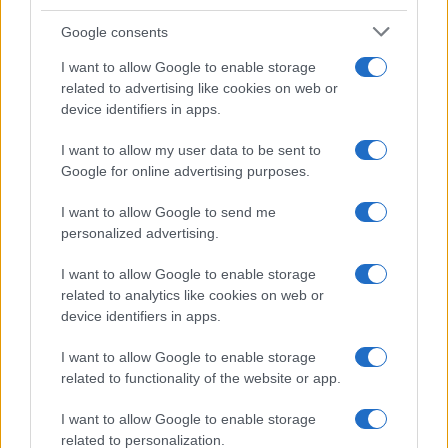
Google consents
I want to allow Google to enable storage
related to advertising like cookies on web or
device identifiers in apps.
I want to allow my user data to be sent to
Syndication
Culture
Google for online advertising purposes.
Salute
Globalist
I want to allow Google to send me
personalized advertising.
Megachip
Globalscience
I want to allow Google to enable storage
GiULia
Globalsport
related to analytics like cookies on web or
device identifiers in apps.
Prima Pagina
I want to allow Google to enable storage
related to functionality of the website or app.
Giornale dello
Facebook
I want to allow Google to enable storage
Spettacolo
related to personalization.