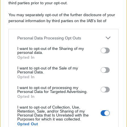
third parties prior to your opt-out.
fosse citato insieme al Qatar per corruzione di parlamentari e ex
parlamentari europei, nulla è stato fatto contro Rabat
You may separately opt-out of the further disclosure of your
personal information by third parties on the IAB’s list of
Tunisia: crisi esplosiva. Tutti contro Saied
downstream participants.
Personal Data Processing Opt Outs
This information may also be disclosed by us to third parties
on the IAB’s List of Downstream Participants that may further
I want to opt-out of the Sharing of my
disclose it to other third parties.
personal data.
I taleban hanno paura delle donne istruite
Opted In
Please note that this website/app uses one or more Google
services and may gather and store information including but
I want to opt-out of the Sale of my
Personal Data.
not limited to your visit or usage behaviour. You may click to
Opted In
grant or deny consent to Google and its third-party tags to
use your data for below specified purposes in below Google
I want to opt-out of processing my
Tunisia /
La primavera sconfitta non si arrende
consent section.
Personal Data for Targeted Advertising.
Opted In
I want to opt-out of Collection, Use,
Retention, Sale, and/or Sharing of my
Personal Data that Is Unrelated with the
Purposes for which it was collected.
Opted Out