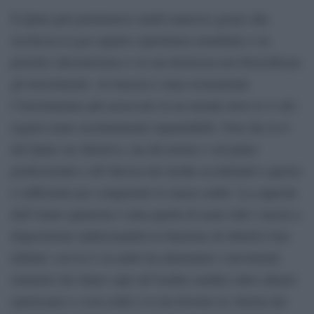
Il Qatar può permettersi simili manovre grazie alla
ricchezza in gas (quarto esportatore mondiale) e in
petrolio (diciottesimo) e la sua destrezza nel diversificare
gli investimenti. Al Jazeera è stata sicuramente
l”investimento più azzeccato in un mondo dove le tv dei
regimi erano assolutamente inguardabili. Non che la tv
del Qatar sia obiettiva, ma dà notizie e sul piano
professionale è all”altezza dei media occidentali e questo
è sufficiente per conquistare le masse arabe. La capacità
dell”emiro qatariota è stata quella di usare tutti i mezzi a
disposizione indirizzandoli in funzione di obiettivi ben
definiti: con la tv in arabo ha alimentato i movimenti
islamisti che fanno capo all”Arabia saudita (altro alleato
americano) e (con soldi e tv) ha favorito la vittoria dei