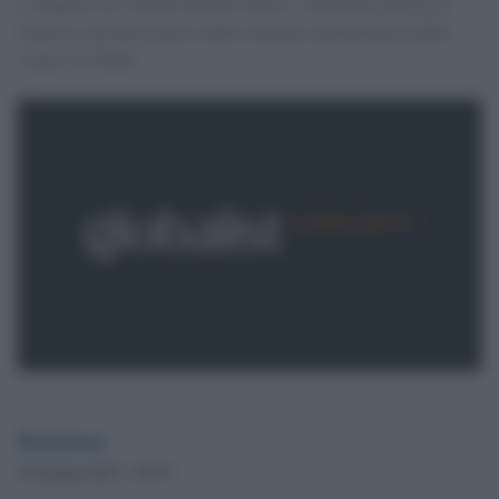
L''acquisto di Current da parte della tv satellitare qariota al
Jazeera è un nuovo passo nella strategia espansionista dello
sceicco al Thani.'
Redazione
4 Gennaio 2013 - 09.37