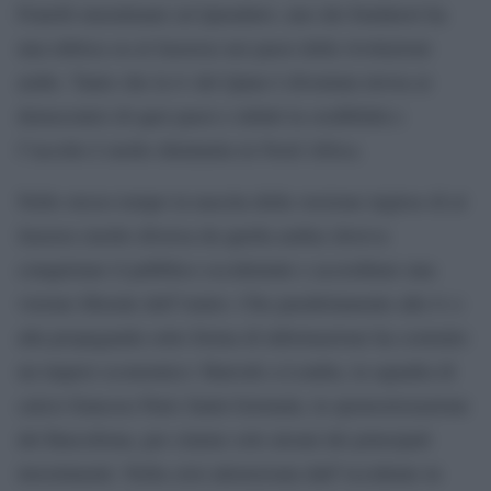
Fratelli musulmani (al Qaradawi, uno dei fondatori ha
una rubrica su al Jazeera) nei paesi delle rivoluzioni
arabe. Tanto che la tv del Qatar è diventata invisa ai
democratici di quei paesi e infatti la credibilità e
l”ascolto è molto diminuita in Nord Africa.
Nello stesso tempo la nascita della versione inglese di al
Jazeera (molto diversa da quella araba) doveva
conquistare il pubblico occidentale e accreditare una
visione liberale dell”emiro. Che parallelamente alle tv e
alla propaganda sotto forma di informazione ha costruito
un impero economico: Harrods a Londra, la squadra di
calcio francese Paris Saint-Germain, la sponsorizzazione
del Barcellona, per citarne solo alcuni dei principali
investimenti. Nella crisi attraversata dall”occidente in