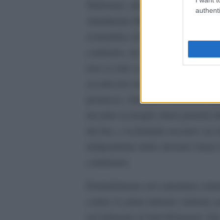
Tebboune, altro ex premier che fa 
authenti
Abdelkader Bengrina; Abdelaziz Be
sostenitrice di Bouteflika ha fondat
confronto, un inedito per l’Algeria,
non si sono scontrati tra di loro a
accattivarsi una parte di quel mov
promesse. Sebbene i candidati abb
incontro in luoghi chiusi protetti d
dai bus, e in Kabylie nessuno sia ri
indipendente delle elezioni (Anie) 
condizioni.
Probabilmente nel calendario elett
contro ex primi ministri, ministri, p
nel tribunale di Sidi M’hamed. G