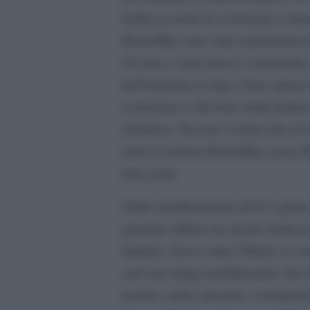
Sellal accusati di corruzione e fin
Bouteflika sono stati condannati 
20 anni, è stata invece comminat
dell’industria in fuga. Pene minori
corruzione è alla base della frattur
ministero. Peccato si tratti solo di
nudo il sistema Bouteflika senza B
fatto parte.
Nella manifestazione del 6 è girat
generale diffusa da alcuni sindaca
Kabylie. Invece tutto l’Hirak si è 
sarà una lunga mobilitazione che d
pacifico delle elezioni» considerate