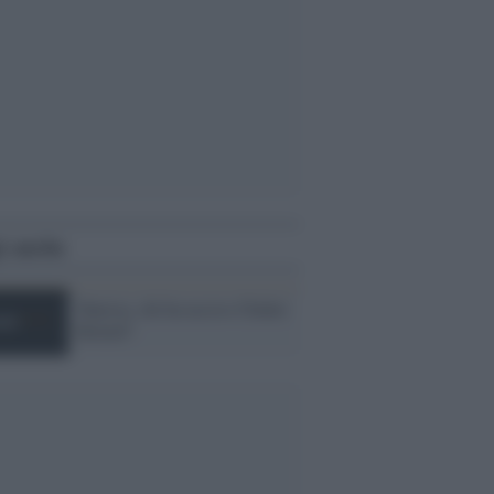
i anche
Tunisia, chi ha ucciso Chokri
Belaid?