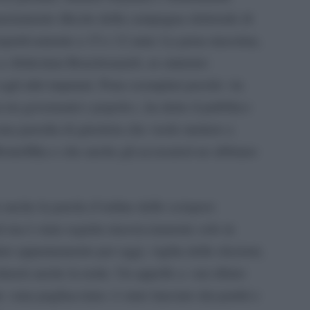
anziamento illecito della campagna elettorale di
rispettivamente a 15 e 12 anni. La pena massima,
a a Abdeslam Bouchouareb, ex ministro
 agli altri imputati. Pene esemplari perché «la
a tra governanti e popolo», ha detto il pubblico
 una parodia di giustizia che vuole mettere a
outeflika e che anche gli accusatori ne abbiano
a anche la parola d’ordine dello sciopero
ti ma è stata seguita massicciamente solo in
dato appuntamento per oggi, vigilia delle elezioni,
urerà anche la notte. Un appello a «un rifiuto
 «una pagliacciata» è stato lanciato dai partiti e