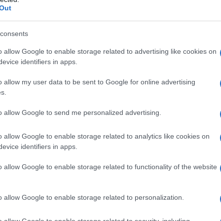
parla
Out
i dell’indipendenza».
stato
consents
a democratica possa essere costruita dal
Tunis
o dai militari.
o allow Google to enable storage related to advertising like cookies on
evice identifiers in apps.
ando gli algerini speravano che i militari
o allow my user data to be sent to Google for online advertising
o islamista e garantire uno stato civile, ma la
s.
I tal
bagni di sangue.
to allow Google to send me personalized advertising.
ne le tv, pubblica e private, e la radio
o allow Google to enable storage related to analytics like cookies on
ito-confronto tra i cinque candidati che si
evice identifiers in apps.
Tunis
arre
n legami presenti o passati con il regime:
o allow Google to enable storage related to functionality of the website
a cultura e segretario generale ad interim di
eflika; Ali Benflis ex premier che si presenta
o allow Google to enable storage related to personalization.
to a due elezioni presidenziali; Abdelmadjid
o allow Google to enable storage related to security, including