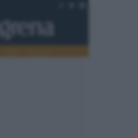
Oriente
Pace/guerra