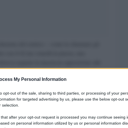
oluzione del sorriso» – come la chiamano gli
bre con il 42.mo venerdì in piazza, una
doveva segnare la massiccia opposizione alle
mbre. Come ogni venerdì, dal 22 febbraio, le
ocess My Personal Information
e città dell’Algeria con la partecipazione di
iali e visioni politiche. È la forza dell’Hirak, un
to opt-out of the sale, sharing to third parties, or processing of your per
atura presidenziale, per la quinta volta, di
formation for targeted advertising by us, please use the below opt-out s
 selection.
a parvenza di presidente.
 that after your opt-out request is processed you may continue seeing i
isveglio sono stati i giovani che sono nati e
ased on personal information utilized by us or personal information dis