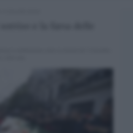
e la farsa delle elezioni
sorriso e la farsa delle
tinua la mobilitazione contro le elezioni del 12 dicembre.
o» delle urne.