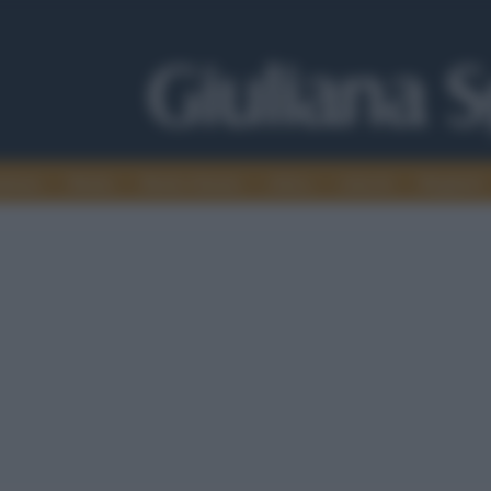
alismo
Media
Medio Oriente
Africa
Articoli
Maghreb