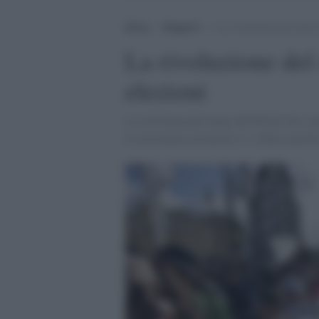
Home
>
Maghreb
>
La rivoluzione del sorriso 
La rivoluzione del 
elezioni
La settimana più lunga dell'Hirak che con
Il movimento promuove il «rifiuto pacific