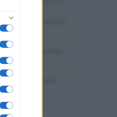
mentari e ex parlamentari europei, nulla è
 fatto contro Rabat
ia: crisi esplosiva. Tutti contro Saied
eban hanno paura delle donne istruite
ia /
La primavera sconfitta non si
nde