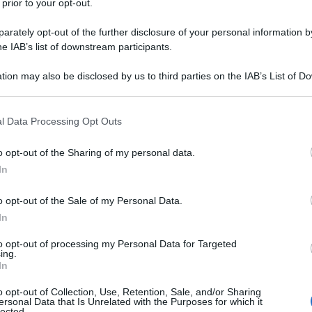
 prior to your opt-out.
onosciuto altri presidenti. Con molta creatività
 in canzoni di lotta. Sono stati questi giovani,
rately opt-out of the further disclosure of your personal information by
he IAB’s list of downstream participants.
 degli anni 90 (il decennio nero) perché non li
Ulti
 un popolo intero. Che non cerca vendetta con la
tion may also be disclosed by us to third parties on the IAB’s List of 
 that may further disclose it to other third parties.
re il sistema con la mobilitazione pacifica.
 that this website/app uses one or more Google services and may gath
provocazioni della polizia.
l Data Processing Opt Outs
including but not limited to your visit or usage behaviour. You may click 
 to Google and its third-party tags to use your data for below specifi
ettere Bouteflika e ad annullare due scadenze
o opt-out of the Sharing of my personal data.
ogle consent section.
In
me (pouvoir, dicono loro) è determinato ad andare
 ha bisogno di una legittimazione attraverso il
o opt-out of the Sale of my Personal Data.
a piazza non vuole accettare questo riciclaggio
In
Euro
«No a elezioni organizzate dai militari», «Stato
to opt-out of processing my Personal Data for Targeted
ing.
Il Pa
an contro l’uomo forte del regime, il capo di
In
risol
comparso su tutti i giornali per perorare la
viola
o opt-out of Collection, Use, Retention, Sale, and/or Sharing
fosse
ersonal Data that Is Unrelated with the Purposes for which it
nno il cammino del nuovo stato algerino al quale
lected.