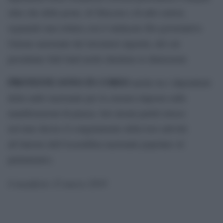
oltre che delle poste, di Telecom e di altri settori,
segnando una rottura con il sindacato filo-governativo
Unione nazionale dei lavoratori algerini, del cui
presidente Sidi Said molti chiedono le dimissioni.
PROTESTE SONO IN CORSO
anche tra i dipendenti
della radio nazionale per la censura imposta sulle
manifestazioni di piazza. Ieri alcuni partiti invece
avevano deciso il congelamento della loro attività
all’interno dell’Assemblea nazionale popolare (il
parlamento).
il manifesto 12 marzo 2019