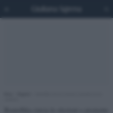
Home
>
Maghreb
>
Bouteflika rinvia le elezioni e promette di non
candidarsi
Bouteflika rinvia le elezioni e promette