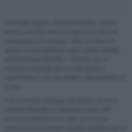
Il presidente algerino Abdelaziz Bouteflika, rientrato
domenica in patria, non poteva ignorare la situazione
estremamente grave del paese. Dopo che milioni di
algerini avevano manifestato contro il quinto mandato
presidenziale per Bouteflika, l’annuncio, ieri, di
centinaia di magistrati che non erano disposti a
supervisionare il voto, non rimaneva altra possibilità che
il rinvio.
Così, in un atteso messaggio alla nazione, ieri sera il
presidente Bouteflika ha annunciato il rinvio delle
elezioni presidenziali del 18 aprile 2019 e la sua
decisione di non presentare la propria candidatura per un