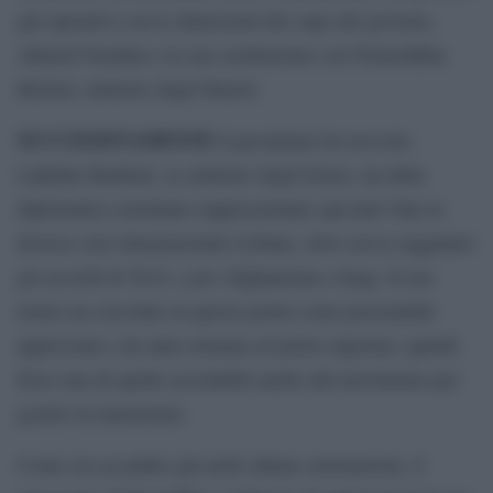
già operativi con le dimissioni del capo del governo,
Ahmed Ouyahia e la sua sostituzione con Noureddine
Bedoui, ministro degli Interni.
SUCCESSIVAMENTE
il presidente ha ricevuto
Lakhdar Brahimi, ex ministro degli Esteri, un abile
diplomatico nominato rappresentante speciale Onu in
diverse crisi internazionali (Libano, dove aveva raggiunto
gli accordi di Ta’if, e poi Afghanistan e Iraq). Il suo
nome era circolato in questi giorni come personalità
apprezzata e da anni estranea al potere algerino, quindi
forse una di quelle accettabili anche dal movimento per
gestire la transizione.
Come era accaduto già nelle ultime esternazioni, il