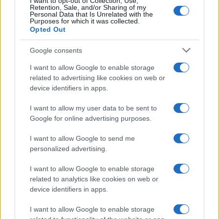
I want to opt-out of Collection, Use,
Retention, Sale, and/or Sharing of my
Personal Data that Is Unrelated with the
Purposes for which it was collected.
Opted Out
Google consents
I want to allow Google to enable storage
related to advertising like cookies on web or
device identifiers in apps.
I want to allow my user data to be sent to
Syndication
Culture
Google for online advertising purposes.
Salute
Globalist
I want to allow Google to send me
personalized advertising.
Megachip
Globalscience
I want to allow Google to enable storage
GiULia
Globalsport
related to analytics like cookies on web or
device identifiers in apps.
Prima Pagina
I want to allow Google to enable storage