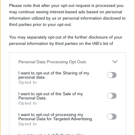
Europa /
Strasburgo condanna il Marocco
Please note that after your opt-out request is processed you
Il Parlamento europeo ha approvato una risoluzione che condanna
may continue seeing interest-based ads based on personal
information utilized by us or personal information disclosed to
il Marocco per la violazione dei diritti umani. Benché il Marocco
third parties prior to your opt-out.
fosse citato insieme al Qatar per corruzione di parlamentari e ex
parlamentari europei, nulla è stato fatto contro Rabat
You may separately opt-out of the further disclosure of your
personal information by third parties on the IAB’s list of
Tunisia: crisi esplosiva. Tutti contro Saied
downstream participants.
Personal Data Processing Opt Outs
This information may also be disclosed by us to third parties
on the IAB’s List of Downstream Participants that may further
I want to opt-out of the Sharing of my
disclose it to other third parties.
personal data.
I taleban hanno paura delle donne istruite
Opted In
Please note that this website/app uses one or more Google
services and may gather and store information including but
I want to opt-out of the Sale of my
Personal Data.
not limited to your visit or usage behaviour. You may click to
Opted In
grant or deny consent to Google and its third-party tags to
use your data for below specified purposes in below Google
I want to opt-out of processing my
Tunisia /
La primavera sconfitta non si arrende
consent section.
Personal Data for Targeted Advertising.
Opted In