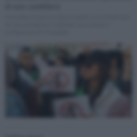
di non candidarsi
Il presidente rientrato in Algeria risponde così ai manifestanti
che, pur esultando per il cedimento, non accettano il
prolungamento del suo mandato
Giuliana Sgrena