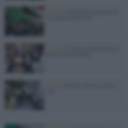
Algeria /
I manifestanti respingono la
via indicata dall'esercito
Algeria /
Il settimo venerdì in piazza, il
primo senza Bouteflika
Algeria /
Resa dei conti tra esercito e
clan