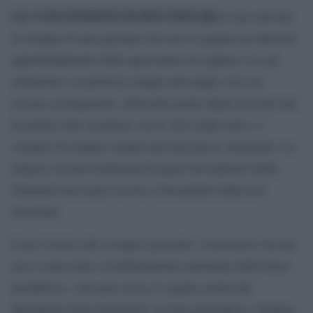
LE CONCESSIONI DI BOUTEFLIKA
sono arrivate
al termine di una giornata che aveva segnato un ulteriore
approfondimento della spaccatura tra regime e le sue
istituzioni e la protesta sempre più ampia. Ieri era
toccato ai magistrati, sollecitati anche dagli avvocati che
da giorni sono in piazza con le loro toghe nere, il
compito di rendere sempre più delicata la situazione. Le
minacce di provvedimenti da parte del ministro della
Giustizia non erano servite a dissuaderli dalla loro
decisione.
E poi l’invito allo sciopero generale «convocato» da una
poco conosciuta «Confederazione nazionale delle forze
produttive», che però aveva il seguito anche dei
dipendenti della Sonatrach (società petrolifera) a Bejaia,