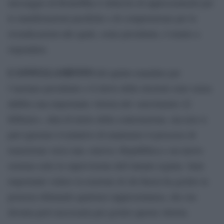
messaggio di Bouteflika è infarcito di apprezzamenti per
le manifestazioni pacifiche e di comprensione per le
rivendicazioni alle quali, come presidente, è tenuto a
rispondere.
L’ANNULLAMENTO
del quinto mandato per
l’anziano presidente e il rinvio delle elezioni sono senza
dubbio una importante vittoria del «movimento 22
febbraio», data di inizio della contestazione, ma non si
può ignorare il tentativo di mantenere il processo di
transizione verso una «nuova» Repubblica e un nuovo
sistema sotto la supervisione dell’attuale regime. Sarà
importante vedere la reazione di chi finora ha gestito la
protesta rifiutando qualsiasi rappresentanza, che ora
diventa però necessaria per gestire questa vittoria.