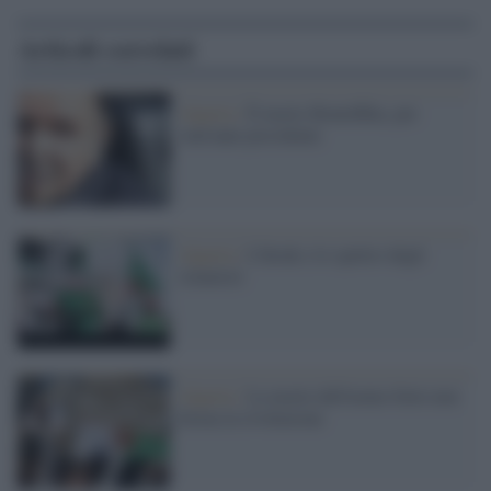
Articoli correlati
Algeria /
È morto Bouteflika, per
vent'anni presidente
Algeria /
L'hirak e lo spettro degli
islamisti
Algeria /
La morte dell'uomo forte non
ferma la rivoluzione