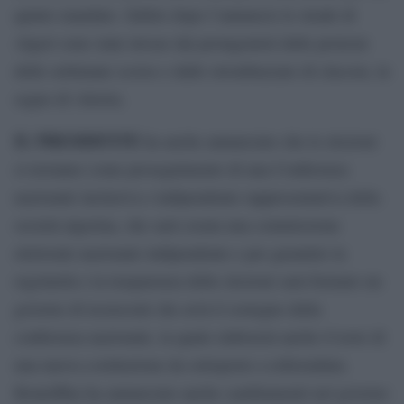
quinto mandato. Subito dopo l’annuncio le strade di
Algeri sono state invase dai protagonisti delle proteste
delle settimane scorse e dallo strombazzare di clacson, in
segno di vittoria.
IL PRESIDENTE
ha anche annunciato che le elezioni
si terranno come proseguimento di una Conferenza
nazionale inclusiva e indipendente rappresentativa della
società algerina, che sarà creata una commissione
elettorale nazionale indipendente e per garantire la
regolarità e la trasparenza delle elezioni sarà formato un
governo di tecnocrati che avrà il sostegno della
conferenza nazionale, la quale elaborerà anche il testo di
una nuova costituzione da sottoporre a referendum.
Bouteflika ha annunciato anche cambiamenti nel governo