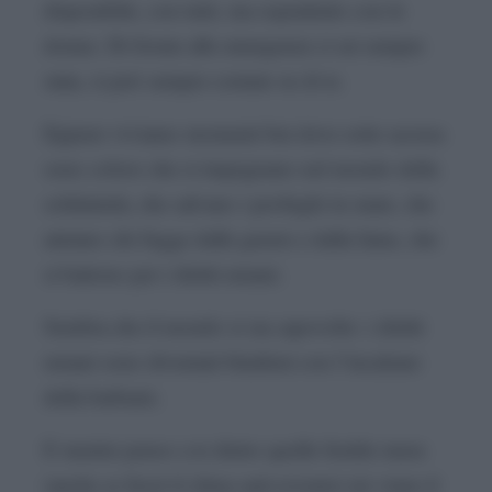
disponibile, con tutti, ma soprattutto con le
donne. Di fronte alle emergenze ci sei sempre
stata, si può sempre contare su di te.
Eppure viviamo momenti bui dove sotto accusa
sono coloro che si impegnano nel mondo della
solidarietà, che salvano i profughi in mare, che
aiutano chi fugge dalle guerre e dalla fame, che
si battono per i diritti umani.
Sembra che il mondo si sia capovolto: i diritti
umani sono diventati blasfemi con l’incalzare
della barbarie.
E mentre penso a te dietro quelle fredde mura
(anche se fuori il clima sarà rovente) mi viene il