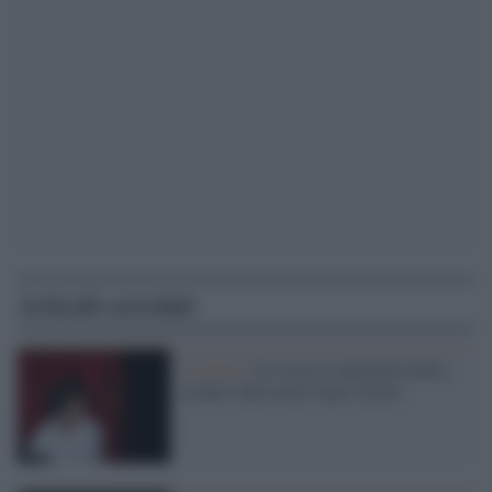
Articoli correlati
Cristina /
Un sorriso indimenticabile,
sempre dalla parte degli ultimi