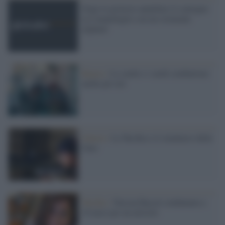
Dopo le proteste annullato il convegno
in Campidoglio con un criminale
afghano
Rojava /
Le curde e i curdi combattono
anche per noi
Guerra /
La Turchia e il simulacro della
Nato
Turchia /
Nurcan Baysal condannata a
10 mesi per un articolo