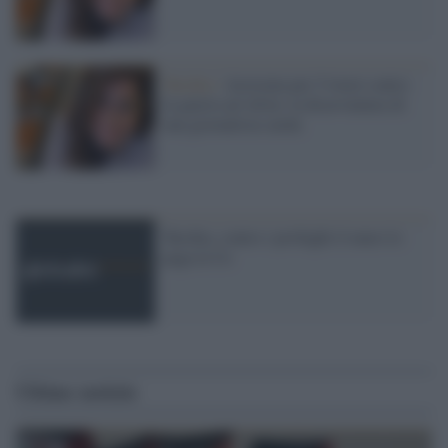
Turchia /
Arrestata per 5 tweet contro
la guerra ad Afrin: la disavventura di
una giornalista curda
Turchia, contro i profughi il muro lo
paga la Ue
Ultime notizie