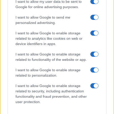
I want to allow my user data to be sent to
Syndication
Culture
Google for online advertising purposes.
Salute
Globalist
I want to allow Google to send me
personalized advertising.
Megachip
Globalscience
I want to allow Google to enable storage
GiULia
Globalsport
related to analytics like cookies on web or
device identifiers in apps.
Prima Pagina
I want to allow Google to enable storage
related to functionality of the website or app.
Giornale dello
Facebook
I want to allow Google to enable storage
Spettacolo
related to personalization.
Twitter
Wondernet
I want to allow Google to enable storage
Cookie Policy
related to security, including authentication
Giuliana Sgrena
functionality and fraud prevention, and other
Preferenze Privacy
user protection.