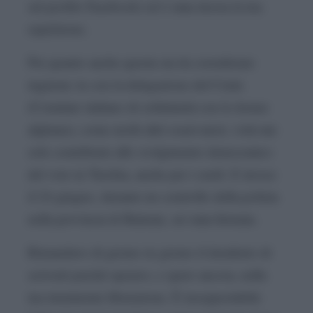
sul profilo Facebook) ed è stata decisa la tua
espulsione.
Per quanto anche questa sia da considerare
ingiusta: tu con la delegazione del Cisda
(Comitato italiano di solidarietà con le donne
afghane), come molti altri osservatori, volevate
solo contribuire allo svolgimento democratico
del voto in Turchia, anche per i curdi. E invece
il 24 giugno, durante un controllo della polizia
nella provincia di Batman, sei stata fermata.
Rimandavo di giorno in giorno il desiderio di
scriverti perché speravo, e spero ancora, nella
tua imminente liberazione. È insopportabile