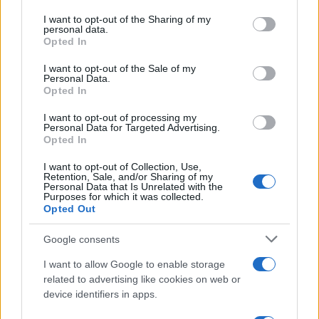
on the IAB’s List of Downstream Participants that may further
I want to opt-out of the Sharing of my
disclose it to other third parties.
personal data.
I taleban hanno paura delle donne istruite
Opted In
Please note that this website/app uses one or more Google
services and may gather and store information including but
I want to opt-out of the Sale of my
Personal Data.
not limited to your visit or usage behaviour. You may click to
Opted In
grant or deny consent to Google and its third-party tags to
use your data for below specified purposes in below Google
I want to opt-out of processing my
Tunisia /
La primavera sconfitta non si arrende
consent section.
Personal Data for Targeted Advertising.
Opted In
I want to opt-out of Collection, Use,
Retention, Sale, and/or Sharing of my
Personal Data that Is Unrelated with the
Purposes for which it was collected.
Opted Out
Google consents
I want to allow Google to enable storage
related to advertising like cookies on web or
device identifiers in apps.