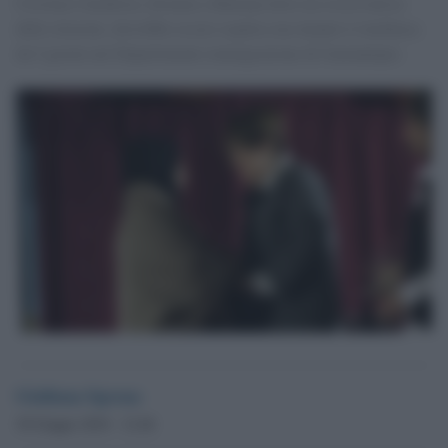
Cristina Cattafesta, fermata a Batman dove era osservatrice
delle elezioni, dovrebbe essere espulsa ma intanto è rinchiusa
da 5 giorni nel Dipartimento immigrazione di Gaziantepec
Giuliana Sgrena
30 Giugno 2018 - 12.46