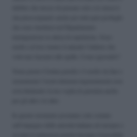
dubbio che invece di pensare solo a te stessa ti
stia preoccupando anche per tutti quei profughi
che sono rinchiusi nel Dipartimento
immigrazione in attesa di espulsione. Sono
molti e al loro rientro li attende l’inferno che
volevano lasciarsi alle spalle. Come ignorarlo?
Torna presto Cristina perché c’è molto da fare e
sicuramente l’averti detenuta ingiustamente non
avrà diminuito la tua voglia di giustizia anche
per gli altri e le altre.
In questo momento possiamo solo contare
sull’impegno delle autorità italiane ed europee e
su tutte le istituzioni perché facciano il possibile