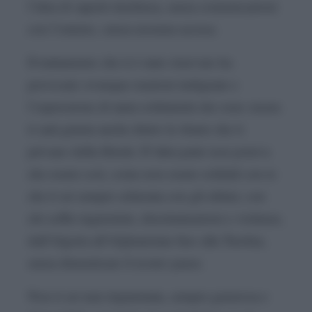
l’idea di saperti rinchiusa, senza comunicazioni
con l’esterno, senza nessuna accusa.
Il trattamento che ti è stato riservato ha
provocato ovunque reazioni indignate e
l’espressione di tanta solidarietà che sono sicura
ti sarà giunta anche dietro le sbarre che ti
privano della libertà. D’altra parte non poteva
che essere così, come non essere solidali con te
che ti sei sempre schierata con gli ultimi, con
chi soffre ingiustizie, discriminazioni e violenze,
dall’Algeria all’Afghanistan fino alla Turchia,
senza dimenticare il nostro paese.
Non ti sei mai risparmiata, sempre generosa e