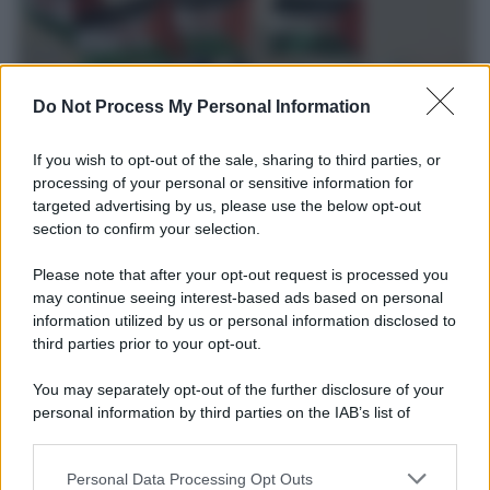
Do Not Process My Personal Information
If you wish to opt-out of the sale, sharing to third parties, or
processing of your personal or sensitive information for
targeted advertising by us, please use the below opt-out
section to confirm your selection.
Europa /
Strasburgo condanna il Marocco
Please note that after your opt-out request is processed you
Il Parlamento europeo ha approvato una risoluzione che condanna
may continue seeing interest-based ads based on personal
information utilized by us or personal information disclosed to
il Marocco per la violazione dei diritti umani. Benché il Marocco
third parties prior to your opt-out.
fosse citato insieme al Qatar per corruzione di parlamentari e ex
parlamentari europei, nulla è stato fatto contro Rabat
You may separately opt-out of the further disclosure of your
personal information by third parties on the IAB’s list of
Tunisia: crisi esplosiva. Tutti contro Saied
downstream participants.
Personal Data Processing Opt Outs
This information may also be disclosed by us to third parties