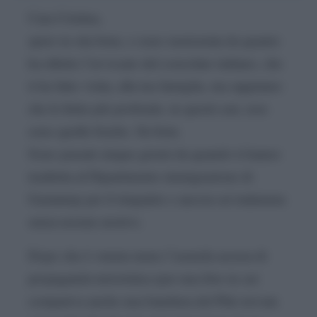
Cara Cristina,
spero tu stia bene, e sono rassicurata da quanto
ha riferito l’avvocato del consolato italiano, che
ti ha fatto visita, alla tua famiglia, ma sappiamo
che le ferite più profonde, in questi casi, non
sono quelle fisiche. Sii forte.
Sono passati cinque giorni da quando ti hanno
trasferita al Dipartimento immigrazione di
Gaziantep per il rimpatrio e ancora sei trattenuta
senza nessun motivo.
Dopo che è venuta meno l’assurda accusa di
propaganda terroristica (per una foto in cui
compariva anche una bandiera del Pkk trovata