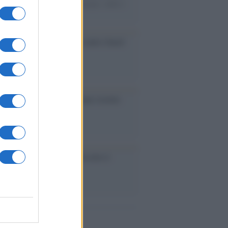
mentari e ex parlamentari europei, nulla è
 fatto contro Rabat
ia: crisi esplosiva. Tutti contro Saied
eban hanno paura delle donne istruite
ia /
La primavera sconfitta non si
nde