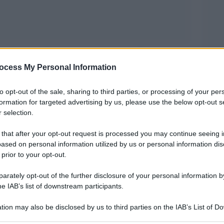
militare in Siria ma prende tempo. Vuole avere
ocess My Personal Information
e non solo. Intanto il Segretario di stato Kerry
Assad di essere come Saddam o Hitler. Le navi da
to opt-out of the sale, sharing to third parties, or processing of your per
cleare Nimitz – si avvicinano mentre continuano
formation for targeted advertising by us, please use the below opt-out s
 selection.
 that after your opt-out request is processed you may continue seeing i
se aveva fissato la «red line», l”uso di armi
ased on personal information utilized by us or personal information dis
 prior to your opt-out.
perare. Le armi chimiche sono state usate, non
servatori, non serve sapere chi le ha usate, gli
rately opt-out of the further disclosure of your personal information by
he IAB’s list of downstream participants.
tion may also be disclosed by us to third parties on the IAB’s List of 
ei tempi dell”Afghanistan o dell”Iraq: certo,
 that may further disclose it to other third parties.