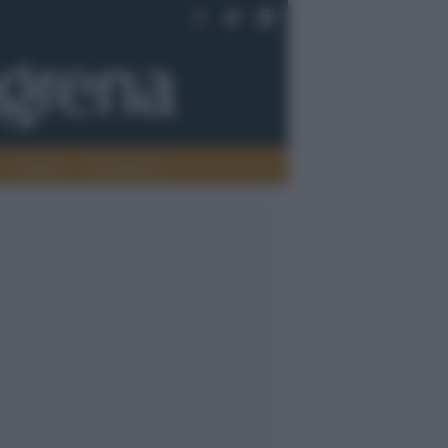
Oriente
Pace/guerra