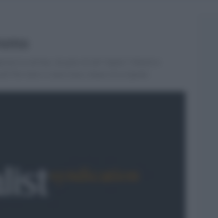
Obama
rata la red line, da parte di chi? Quale l''obiettivo
ad? Per farlo si interviene a fianco di al Qaeda.'