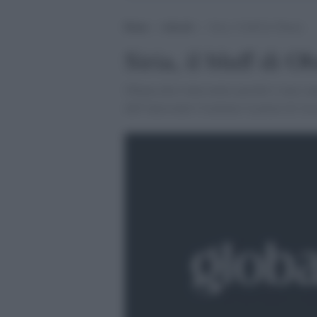
Home
>
Articoli
>
Siria, il bluff di Obama
Siria, il bluff di 
Obama deve intervenire perché è stata supe
dell''intervento? Limitare il potere di Ass