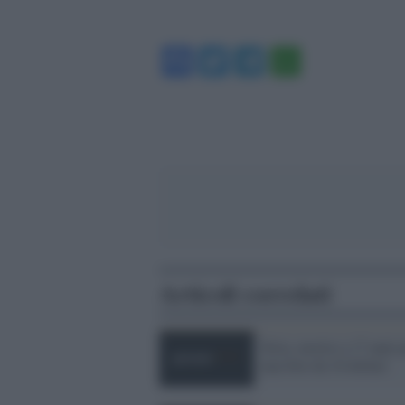
Facebook
Twitter
Telegram
WhatsA
Articoli correlati
Siria, morire a 17 anni 
una foto da 10 dollari