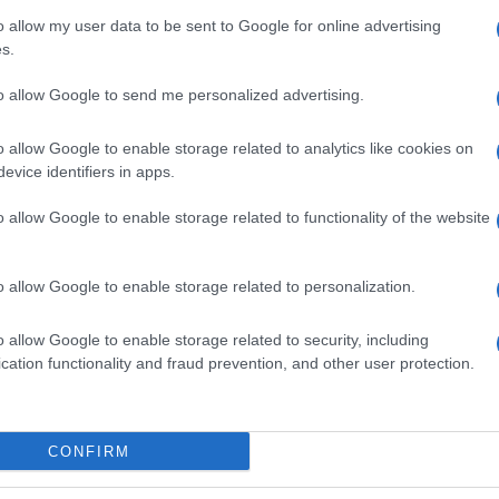
parla
o allow my user data to be sent to Google for online advertising
stato
arin, di cui non aveva individuato la
s.
al giornale turco Zaman, 30 maggio 2013). E
Tunis
to allow Google to send me personalized advertising.
issione d”indagine sulla violazione dei diritti
v svizzera: «È evidente che il Sarin… è stato
o allow Google to enable storage related to analytics like cookies on
evice identifiers in apps.
ione».
sservatori Onu, che arriveranno solo tra due
I tal
o allow Google to enable storage related to functionality of the website
difesa della Convenzione sulla proibizione
à se gli iracheni riusciranno a portare davanti
o allow Google to enable storage related to personalization.
o (Usa, in primis) che hanno usato il fosforo
Tunis
o allow Google to enable storage related to security, including
lluja.
arre
cation functionality and fraud prevention, and other user protection.
o solo un pretesto, qual è l”obiettivo di un
CONFIRM
orre intervenire per abbattere Assad, ma non è