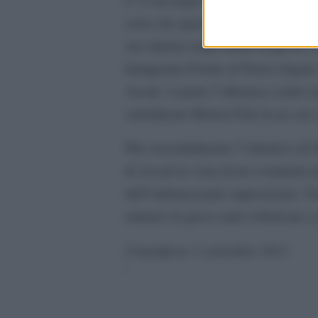
certo che questo convenga a Obama
suo interno negli ultimi tempi ha
famigerato Fronte al Nusra (legat
Assad. A parte l”alleanza contro 
sottolineato Robert Fisk in un suo 
Più verosimilmente l”obiettivo di 
di Assad in vista di un eventuale n
dell”imbarazzante opposizione. Un
entrano in gioco armi sofisticate e 
il manifesto 3 settembre 2013
‘