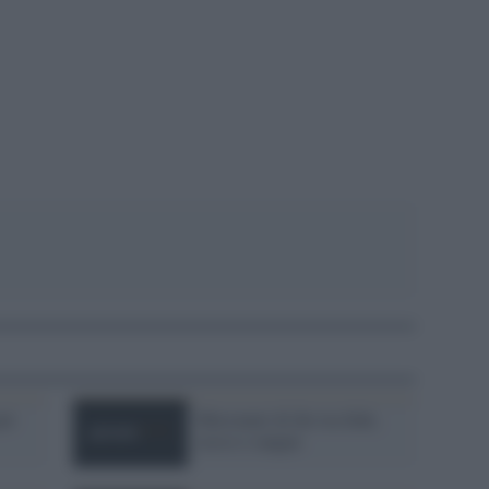
pp
per
Mercenari di dio tra fede,
sesso e sangue