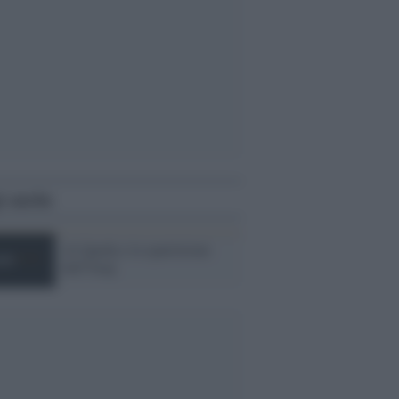
i anche
Al Qaeda e la spartizione
dell''Iraq'