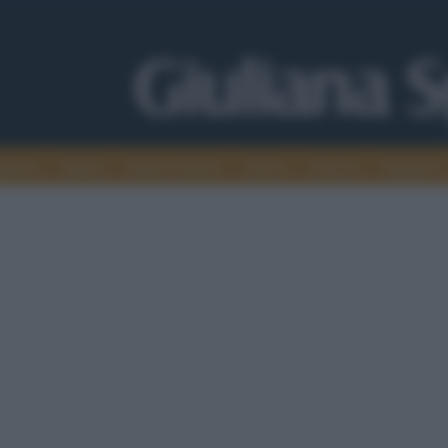
alismo
Media
Medio Oriente
Africa
Articoli
Maghreb